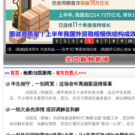
1
2
3
4
5
6
7
8
9
10
.
·[视频]
因党而生 为党而战——百年“纪”事⑧加强纪律..
·[视频]
牢记初心使命 奋进复兴征
首页
- 检察/法院新闻 -
省市负责人>>>
半生相守，一别两宽：这场老年离婚案温情落幕
法院讯（阿丽亚）携手相伴五十余年的老夫妻，走过半生风雨，
后，不少老年夫妻因为作息、想法、生活习惯差距越来越大，难以继续共同
一纸欠条伤亲情 巡回调解促和解
法院讯（蔡敏）为持续推进新时代"枫桥法庭"创建工作，坚持和发
纷化解在基层、化解在萌芽，切实打通司法便民服务"最后一公里"。近日，