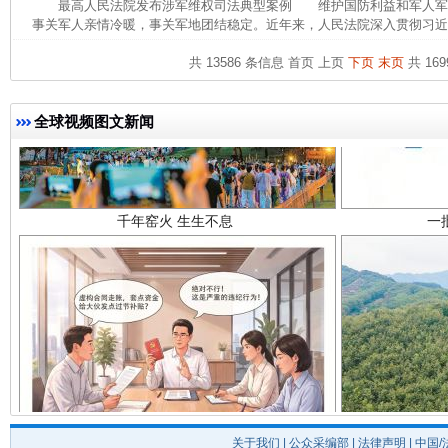
最高人民法院发布涉军维权司法典型案例 维护国防利益和军人军
事关军人亲情冷暖，事关军地团结稳定。近年来，人民法院深入贯彻习近平
共 13586 条信息
首页
上页
下页
末页
共 169
全球视频图文新闻
千年窑火 生生不息
一
揭开“小金库”的免责幌子
关于我们
|
公众采编部
|
法律声明
| 中国