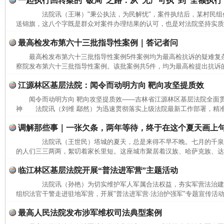
一起执行回转案的“破局”之路：从“无产可执”到“全额执行
法院讯（王琳）"秉公执法，为民解忧"，案件执结后，某村民组
送锦旗，这八个字既是群众对案件办理结果的认可，也是对法院坚持实质化
完善运行机制助力责任有效落实
一纸欠条
最高检发布第六十三批指导性案例｜答记者问
最高检发布第六十三批指导性案例5件案例均为最高检抗诉的疑难
察院发布第六十三批指导性案例。该批案例共5件，均为最高检提出抗诉的
江源林区基层法院：闻令而动明方向 靶向攻坚提质效
闻令而动明方向 靶向攻坚提质效——吉林省江源林区基层法院全面
神 法院讯（刘维 鄢然）为迅速贯彻落实上级法院最新工作部署，精准
调解那些事｜一张欠条，两年等待，终于在这个夏天画上
法院讯（王世民）塔城的夏天，总是来得不早不晚。七月的千泉
的人们三三两两，絮叨着家长里短。这座城市聚居着汉族、哈萨克族、达斡
东山县通报“牛蛙产品抗生素超标问题”
法
临江林区基层法院开展“普法进军营”主题活动
法院讯（孙艳）为切实维护军人军属合法权益，夯实军营法治建
组织法官干警走进驻地军营，开展"普法进军营·法治护强军"专题宣传活动
最高人民法院发布涉军维权司法典型案例