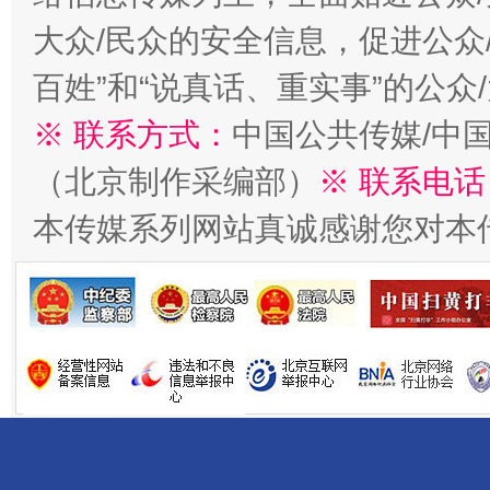
大众/民众的安全信息，促进公众
百姓”和“说真话、重实事”的公众
※ 联系方式：
中国公共传媒/中
（北京制作采编部）
※ 联系电话
受贿1.44亿！段成刚被判无期
从幼儿
本传媒系列网站真诚感谢您对本
全民健身五年计划来了！等你上场