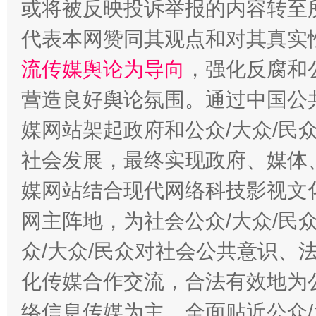
或将被反映投诉举报的内容转至
代表本网赞同其观点和对其真实
流传媒舆论为导向
，强化反腐和
千年窑火 生生不息
一
营造良好舆论氛围。通过中国公共
媒网站架起政府和公众/大众/民
社会发展，最终实现政府、媒体、
媒网站结合现代网络科技影视文
网主阵地，为社会公众/大众/民
众/大众/民众对社会公共意识、
揭开“小金库”的免责幌子
化传媒合作交流，合法有效地为公
络信息传媒为主，全面贴近公众/