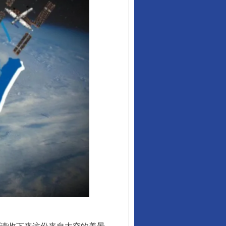
从数据变化看反腐深化
酒驾未被当场查获能处罚吗