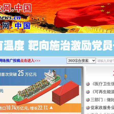
>
网络推广投稿
点击进入>>>
《医疗卫生
《可再生能源
实
一纸欠条伤亲情 巡回调解促和解..
三部门：做好
促家政服务业