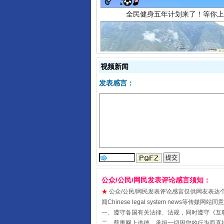
视频新闻
发表感言：
阿坝州三大球赛在茂县开幕
公众/公民/网民发表评论感言须知：
★
公众/公民/网民发表评论感言仅供网友表达个人看法
闻Chinese legal system new
一、遵守各国有关法律、法规，同时遵守《
互
国家大学科技园优化重塑工作
二、尊重网上道德，承担一切因您的行为而直