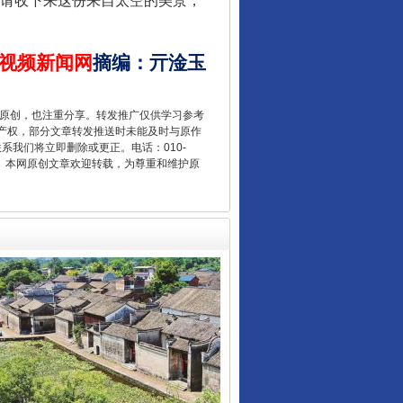
请收下来这份来自太空的美景，
视频新闻网
摘编
：
亓淦玉
“后车司机肯定在骂我”
重原创，也注重分享。转发推广仅供学习参考
产权，部分文章转发推送时未能及时与原作
联系我们将立即删除或更正。电话：010-
2 1号。本网原创文章欢迎转载，为尊重和维护原
让传统村落焕发生机