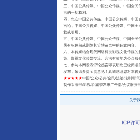
三、中国公共传媒、中国公众传媒、中国全民传媒China 
言的一切权利。
四、您在中国公共传媒、中国公众传媒、中国全民传媒Chin
言论，中国公共传媒、中国公众传媒、中国全民传媒China
载或引用。
五、中国公共传媒、中国公众传媒、中国全民传媒China 
员有权保留或删除其管辖留言中的任意内容。
六、本传媒结合现代网络科技影视文化传媒的新
策、影视文化传媒交流。合法有效地为公众服
七、参与本网发表评论感言即表明您已经阅读并
发布，敬请多提宝贵意见！真诚感谢您对本传
★★★★★
中国/公众/公共/全民/法治/法制/新闻
扯下公款旅游的“隐身衣”
制作采编部/影视采编部/发布广告部/会议服务
关于
ICP许可