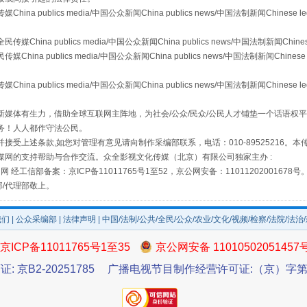
publics media/中国公众新闻China publics news/中国法制新闻Chinese l
a publics media/中国公众新闻China publics news/中国法制新闻Chinese
 publics media/中国公众新闻China publics news/中国法制新闻Chinese 
publics media/中国公众新闻China publics news/中国法制新闻Chinese l
媒体有生力，借助全球互联网主阵地，为社会/公众/民众/公民人才铺垫一个话语权平
务！人人都作守法公民。
接受上述条款,如您对管理有意见请向制作采编部联系，电话：010-89525216。
媒网的支持帮助与合作交流。众全影视文化传媒（北京）有限公司独家主办 :
网 经工信部备案：京ICP备11011765号1至52，京公网安备：11011202001678号
如何以同查同治破解风腐交织难题
部/代理部敬上。
我们
|
公众采编部
|
法律声明
| 中国/法制/公共/全民/公众/农业/文化/视频/检察/法院/法治
京ICP备11011765号1至35
京公网安备 11010502051457
证: 京B2-20251785
广播电视节目制作经营许可证:（京）字第3