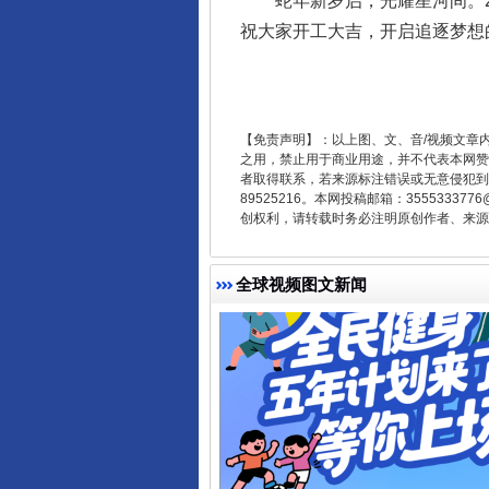
蛇年新岁启，光耀星河间。20
祝大家开工大吉，开启追逐梦想
受贿1.44亿！段成刚被判无期
【免责声明】：以上图、文、音/视频文章
之用，禁止用于商业用途，并不代表本网赞
者取得联系，若来源标注错误或无意侵犯到您的
89525216。本网投稿邮箱：355533
创权利，请转载时务必注明原创作者、来源：
全球视频图文新闻
全民健身五年计划来了！等你上