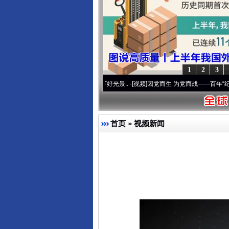
1
2
3
命 奋进复兴征程丨宝塔山下好光景..
·[视频]
因党而生 为党而战——百年“纪”事⑧加强纪
东山县通报“牛蛙产品抗生素超标问
首页
»
视频新闻