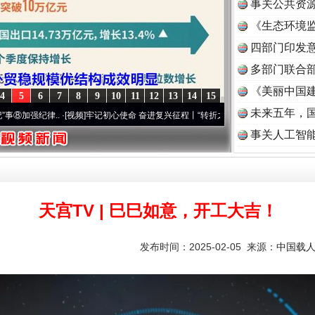
事关公共资
《生态环境监
读
四部门印发
多部门联合部
《美丽中国建
4
5
6
7
8
9
10
11
12
13
14
15
未来五年，
律..
·[视频]
牢记初心使命 奋进复兴征程丨“转折之城”激荡..
·[视频]
牢记初心使命 奋进
事关人工智
题”
法徽映军营 权益有保障
天宫TV | 巳巳如意，开工大吉！
发布时间：2025-02-05 来源：
中国载