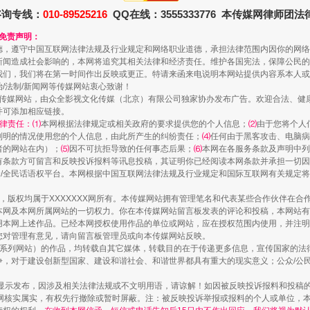
咨询专线：
010-89525216
QQ在线：3555333776 本传媒网律师团
和免责声明：
德，遵守中国互联网法律法规及行业规定和网络职业道德，承担法律范围内因你的网络
一颗心始终滚烫
新闻造成社会影响的，本网将追究其相关法律和经济责任。维护各国宪法，保障公民的
我们，我们将在第一时间作出反映或更正。特请来函来电说明本网站提供内容系本人或
治/法制/新闻网等传媒网站衷心致谢！
新闻网等传媒网站，由众全影视文化传媒（北京）有限公司独家协办发布广告。欢迎合法、
并可添加相应链接。
律责任：⑴
本网根据法律规定或相关政府的要求提供您的个人信息；
⑵
由于您将个人
列明的情况使用您的个人信息，由此所产生的纠纷责任；
⑷
任何由于黑客攻击、电脑病
者的网站在内）；
⑸
因不可抗拒导致的任何事态后果；
⑹
本网在各服务条款及声明中列
有条款方可留言和反映投诉报料等讯息投稿，其证明你已经阅读本网条款并承担一切因
民众/全民话语权平台。本网根据中国互联网法律法规及行业规定和国际互联网有关规定
作品，版权均属于XXXXXXX网所有。本传媒网站拥有管理笔名和代表某些合作伙伴在
本网及本网所属网站的一切权力。你在本传媒网站留言板发表的评论和投稿，本网站有
本网上述作品。已经本网授权使用作品的单位或网站，应在授权范围内使用，并注明“来
实
一纸欠条伤亲情 巡回调解促和解..
您对管理有意见，请向留言板管理员或向本传媒网站反映。
本传媒系列网站）的作品，均转载自其它媒体，转载目的在于传递更多信息，宣传国家的
，对于建设创新型国家、建设和谐社会、和谐世界都具有重大的现实意义；公众/公民/
显示发布，因涉及相关法律法规或不文明用语，请谅解！如因被反映投诉报料和投稿
网核实属实，有权先行撤除或暂时屏蔽。注：被反映投诉举报或报料的个人或单位，