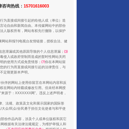
法律咨询热线：
15701616003
行为直接或间接引起的给他人或（单位）造
还老百姓一个明白家底
言论自由和新闻自由。本传媒网站中的部份
法人版权所有，网站有权先行撤除，以保护
健康网站和报刊电视台友情链接，授权合法、健
信息泄漏或其他原因导致的个人信息泄漏；
⑶
毒侵入或政府管制而造成的暂时性网站关闭
明的使用方式或免责情形；
⑺
你在本网站留
您的行为而直接或间接引起的法律责任，与
将不定期更新本声明。
合作伙伴的网站上使用你留言在本网站内容和反
权在网站内转载或修改引用。但未经本网授
源于：XXXXXXX网”。违反上述声明者，
行业协会接连发公告
法律、法规、政策及文化和展示国家的国际形
大众/民众/全民勇于担任文化使者与和平使
的部份作品内容，涉及个人或单位版权和其它
本网根据有关法律法规规定，为维护举报人和