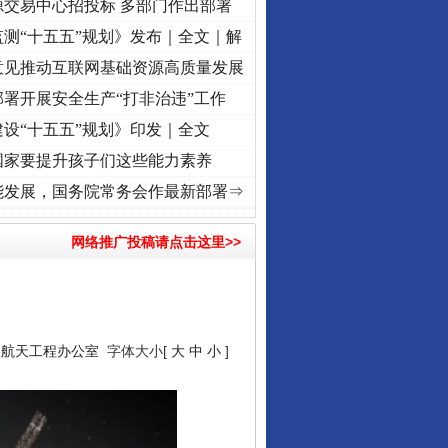
源交易中心招投标 多部门作出部署
测“十五五”规划》发布｜全文｜解
意见推动互联网基础资源高质量发展
署开展安全生产“打非治违”工作
设“十五五”规划》印发｜全文
国家要提升孩子们这些能力素养
复兴征程丨红船起航处 潮起..
·[视频]
一首歌的时间，读懂乐至的“诗与远方”
·[视频]
从《
能发展，国务院常务会作最新部署⇒
让核能赋能千行百业
网络推广投稿请点击这里>>
人航天工程办公室
字体大小[
大
中
小
]