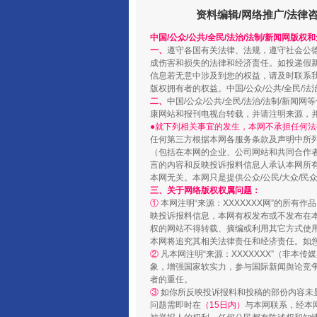
资料编辑/网络推广/法律
中国/公众/公共/全民/法治/法制/新闻网版权
一、
遵守各国有关法律、法规，遵守社会公
“蜀中异人”王建安的艺术幻境
成伤害和损失的法律和经济责任。如投递假
信息若无意中涉及到您的权益，请及时联系
版权拥有者的权益。中国/公众/公共/全民/法
二、
中国/公众/公共/全民/法治/法制/
康网站和报刊电视台转载，并请注明来源，
●就下列相关事宜的发生，本网不承担任何法
任何第三方根据本网各服务条款及声明中所
（包括在本网的企业、公司网站和共同合作
言的内容和反映投诉报料信息人承认本网所
本网无关。本网只是提供公众/公民/大众/
三、关于网络版权权属问题：
①
本网注明“来源：XXXXXXX网”的所有
映投诉报料信息，本网有权发布或不发布在
权的网站不得转载、摘编或利用其它方式使用
完善运行机制助力责任有效落
本网将追究其相关法律责任和经济责任。如
②
凡本网注明“来源：XXXXXXX”（非
象，增强国家软实力，参与国际新闻舆论竞争
者的重任。
③
如你所反映投诉报料和投稿的部份内容未
问题需即时在
（15日内）
与本网联系，经本