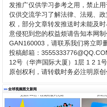
揭开“小金库”的免责幌子
发推广仅供学习参考之用，禁止用
仅供交流学习了解法律、法规、政
权，部分文章转发推送时未能及时
意侵犯到您的权益烦请告知本网制作采编
GAN160003，请联系我们将立即删
投稿邮箱：3555333776@QQ
12号（华声国际大厦）1层 1 2
受贿1.44亿！段成刚被判无期
从幼儿
原创权利，请转载时务必注明原创作
全球视频图文新闻