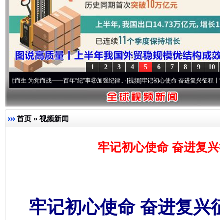
1
2
3
4
5
6
7
8
9
10
为党而战——百年“纪”事⑧加强纪律..
·[视频]
牢记初心使命 奋进复兴征程丨“转折之城”激
首页
»
视频新闻
牢记初心使命 奋进复兴
牢记初心使命 奋进复兴