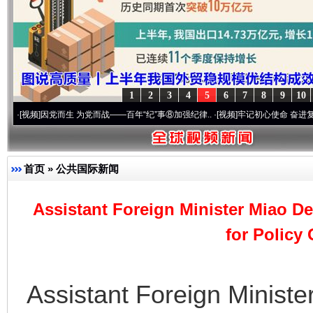
1
2
3
4
5
6
7
8
9
10
因党而生 为党而战——百年“纪”事⑧加强纪律..
·[视频]
牢记初心使命 奋进复兴征程丨“转
首页
»
公共国际新闻
Assistant Foreign Minister Miao D
for Policy
Assistant Foreign Minist