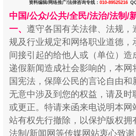
资料编辑/网络推广/法律咨询专线：
010-89525216
QQ
中国/公众/公共/全民/法治/法
一、
遵守各国有关法律、法规，
规及行业规定和网络职业道德，
间接引起的给他人或（单位）造
递假新闻造成社会影响的，本网
国宪法，保障公民的言论自由和
全民健身五年计划来了！等你上场
无意中涉及到您的权益，请及时
或更正。特请来函来电说明本网
站有权先行撤除，以保护版权拥有者
法制/新闻网等传媒网站衷心致谢