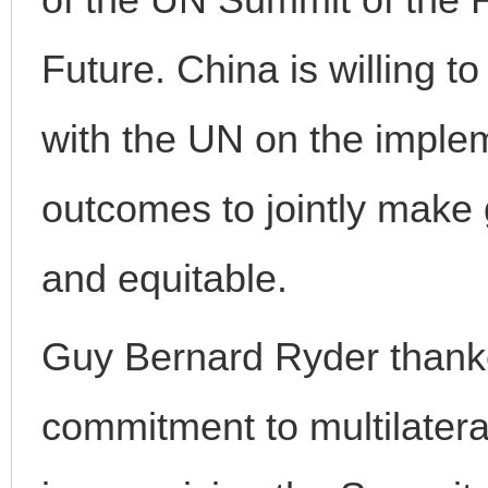
Future. China is willing t
with the UN on the implem
东山县通报“牛蛙产品抗生素超标问题”
法
outcomes to jointly make
and equitable.
Guy Bernard Ryder thanked
commitment to multilatera
千年窑火 生生不息
一