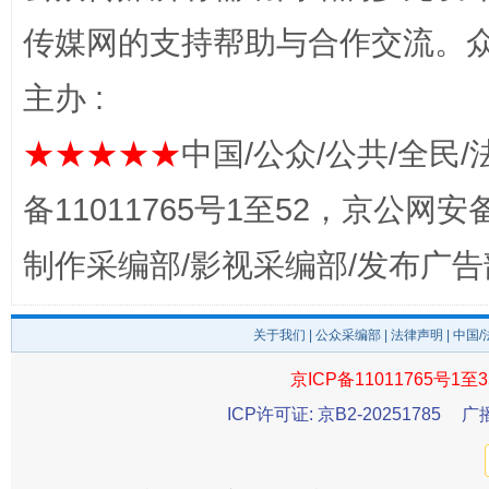
传媒网的支持帮助与合作交流。
主办 :
★★★★★
中国/公众/公共/全民/
揭开“小金库”的免责幌子
备11011765号1至52，京公网安备：
制作采编部/影视采编部/发布广告
关于我们
|
公众采编部
|
法律声明
| 中国
京ICP备11011765号1至3
ICP许可证: 京B2-20251785
广
受贿1.44亿！段成刚被判无期
从幼儿