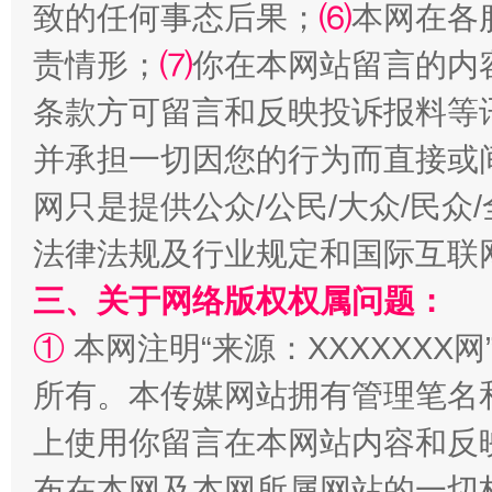
致的任何事态后果；
⑹
本网在各
责情形；
⑺
你在本网站留言的内
条款方可留言和反映投诉报料等
并承担一切因您的行为而直接或
扯下公款旅游的“隐身衣”
如何以同
网只是提供公众/公民/大众/民
法律法规及行业规定和国际互联
三、关于网络版权权属问题：
①
本网注明“来源：XXXXXXX网
所有。本传媒网站拥有管理笔名
上使用你留言在本网站内容和反
“蜀中异人”王建安的艺术幻境
布在本网及本网所属网站的一切