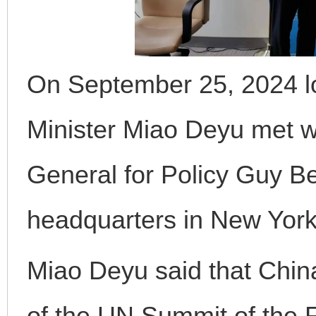
On September 25, 2024 lo
Minister Miao Deyu met w
General for Policy Guy B
headquarters in New York
完善运行机制助力责任有效落实
一纸欠条
Miao Deyu said that Chin
of the UN Summit of the F