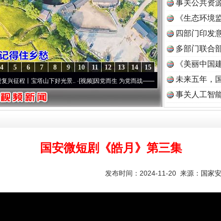
事关公共资
《生态环境监
读
四部门印发
多部门联合部
《美丽中国建
4
5
6
7
8
9
10
11
12
13
14
15
未来五年，
丨宝塔山下好光景..
·[视频]
因党而生 为党而战——百年“纪”事⑧加强纪律..
·[视频]
牢记
事关人工智
国安微短剧《皓月》第三集
发布时间：2024-11-20 来源：
国家