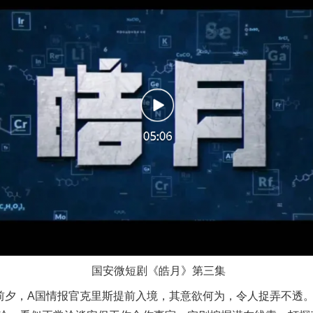
实
一纸欠条伤亲情 巡回调解促和解..
国安微短剧《皓月》第三集
夕，A国情报官克里斯提前入境，其意欲何为，令人捉弄不透。