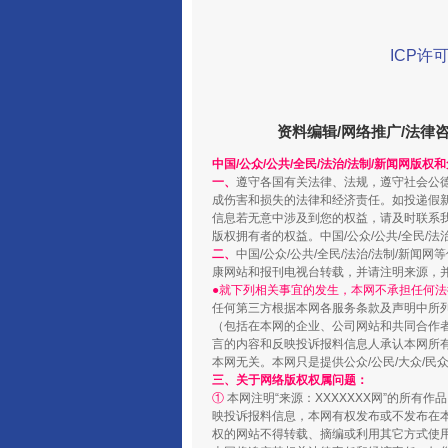
ICP许可
阿坝州三大球赛在茂县开幕
资料编辑/网络推广/法律
中国/公众/公共/全民/法治/法制/新闻网版权
一、
遵守各国有关法律、法规，遵守社会公
成伤害和损失的法律和经济责任。如投递假
信息若无意中涉及到您的权益，请及时联系
版权拥有者的权益。中国/公众/公共/全民/法
二、
中国/公众/公共/全民/法治/法制/
康网站和报刊电视台转载，并请注明来源，
●就下列相关事宜的发生，本网不承担任何法
任何第三方根据本网各服务条款及声明中所
（包括在本网的企业、公司网站和共同合作
言的内容和反映投诉报料信息人承认本网所
本网无关。本网只是提供公众/公民/大众/
国家大学科技园优化重塑工作
三、关于网络版权权属问题：
①
本网注明“来源：XXXXXXX网”的所有
映投诉报料信息，本网有权发布或不发布在
权的网站不得转载、摘编或利用其它方式使用