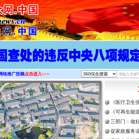
>
网络推广投稿
点击进入>>>
《医疗卫生
《可再生能源
三部门：做好
促家政服务业