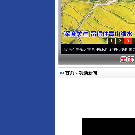
1
2
3
 深刻改变雪域高原..
·[视频]
永葆“两个先锋队”本色
·[视频]
牢记初心使命 奋进复兴征程
首页
»
视频新闻