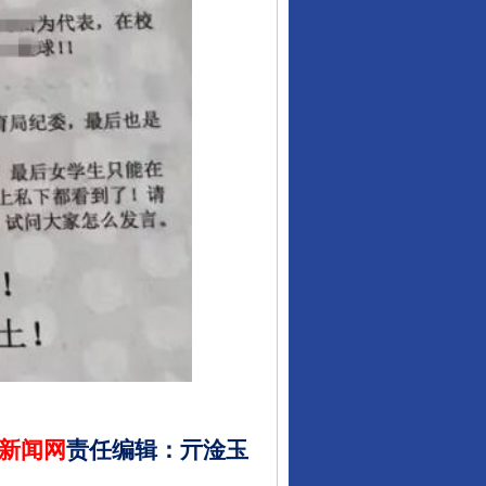
新闻网
责任编辑
：
亓淦玉