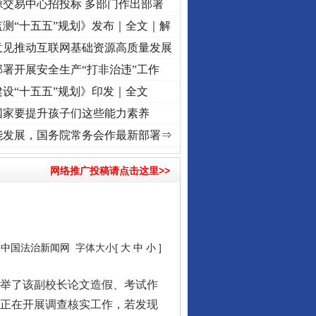
源交易中心招投标 多部门作出部署
测“十五五”规划》发布｜全文｜解
意见推动互联网基础资源高质量发展
署开展安全生产“打非治违”工作
设“十五五”规划》印发｜全文
国家要提升孩子们这些能力素养
征程丨红船起航处 潮起..
·[视频]
一首歌的时间，读懂乐至的“诗与远方”
·[视频]
从《水
能发展，国务院常务会作最新部署⇒
网络推广投稿请点击这里>>
：
中国法治新闻网
字体大小[
大
中
小
]
举了该副校长论文造假、考试作
组正在开展调查核实工作，若发现