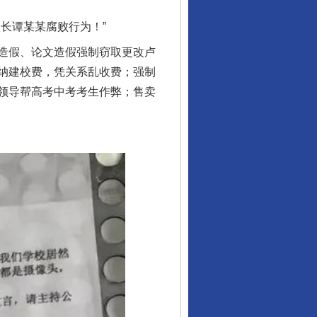
长谭某某腐败行为！”
造假、论文造假强制窃取更改卢
纳建校费，凭关系乱收费；强制
领导帮高考中考考生作弊；售卖