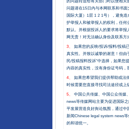
的问题转送给有关部门时以便相关
问题请在15日内与本网联系和书
国际大厦）1层 1 2 1号），
护举报人和被举报人的权利，任何
默认。并根据投诉人的要求将举报
网无责！对无法确认身份及联系方
3、
如果您的反映/投诉/报料/投
千年窑火 生生不息
真实性。并致以诚挚的谢意！但由于
民/投稿报料投诉”中选择，如果
内容的真实性，没有身份证号码，
4、
如果您希望我们提供帮助或法
时候需要您直接寻找司法途径或上
5、
中国公共传媒、中国公众传媒、中国全民传媒C
news等传媒网站主要为促进国际
平发展营造良好舆论氛围，通过中国公共传媒
新闻Chinese legal sys
的和谐统一。
揭开“小金库”的免责幌子