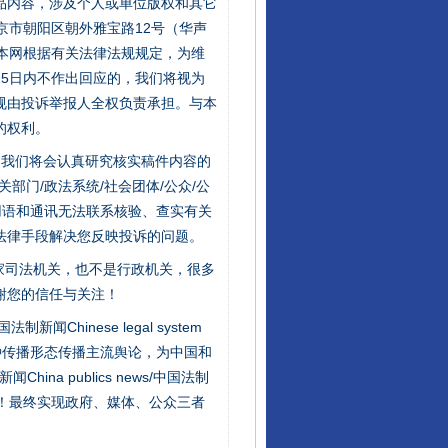
品内容，涉及个人或单位版权和其它
京市朝阳区朝外雅宝路12号（华声
：本网根据有关法律法规规定，为维
5日内不作出回应的，我们将视为
规由投诉举报人全权负责承担。与本
的权利。
件，我们将会认真研究核实稿件内容的
从数据变化看反腐深化
门/政法系统/社会团体/公众/公
用语和通讯无法联系核验、查实有关
法律手段解决您反映投诉的问题。
家司法机关，也不是行政机关，很多
谢您的信任与关注！
新闻Chinese legal system
种传播形态传播主流舆论，为中国和
na publics news/中国法制
社会矛盾！最终实现政府、媒体、公众三者
酒驾未被当场查获能处罚吗