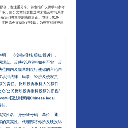
重原创，也注重分享。转发推广仅供学习参考
产权，部分文章转发推送时未能及时与原作
联系我们将立即删除或更正。电话：010-
2 1号。本网原创文章欢迎转载，为尊重和维护原
行业协会接连发公告
站严肃声明： 《投稿/报料/反映/投诉》、
网观点。反映投诉报料如有不实，反
法范围内及规章制度行使你的言论自
立承担法律、民事、经济及侵权责
稿的责任。反映投诉报料人的稿件
众/公民反映投诉报料投稿的影视/
s/中国法制新闻Chinese legal
让核能赋能千行百业
责任。
的真实姓名、身份证号码、单位、通
容的真实性。代理部将你所反映投诉