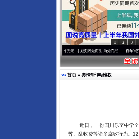
1
2
3
 奋进复兴征程丨宝塔山下好光景..
·[视频]
因党而生 为党而战——百年“纪”事⑧加强纪律.
首页
»
舆情/呼声/维权
近日，一份四川乐至中学全体
弊、乱收费等诸多腐败行为。1