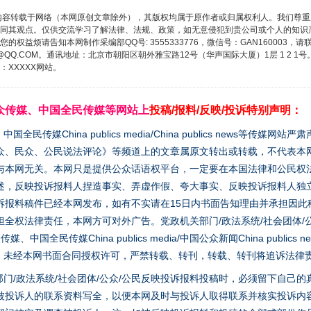
内容转载于网络（本网原创文章除外），其版权均属于原作者或归属权利人。我们尊
同其观点。仅供交流学习了解法律、法规、政策，如无意侵犯到贵公司或个人的知识
权益烦请告知本网制作采编部QQ号: 3555333776，微信号：GAN160003，请
3776@QQ.COM。通讯地址：北京市朝阳区朝外雅宝路12号（华声国际大厦）1层 1 
实
一纸欠条伤亲情 巡回调解促和解..
XXXXX网站。
众传媒、中国全民传媒等网站上
投稿/报料/反映/投诉特别声明：
媒China publics media/China publics news等传媒网
众、民众、公民说法评论》等频道上的文章属原文转出或转载，不代表本
与本网无关。本网只是提供公众话语权平台，一定要在本国法律和公民权
述，反映投诉报料人捏造事实、弄虚作假、夸大事实、反映投诉报料人独
诉报料稿件已经本网发布，如有不实请在15日内书面告知理由并承担因此
全权法律责任，本网方可对外广告。党政机关部门/政法系统/社会团体/公
全民传媒China publics media/中国公众新闻China publics new
题”
法徽映军营 权益有保障
家版权。未经本网书面合同授权许可，严禁转载、转刊，转载、转刊将追诉法律
门/政法系统/社会团体/公众/公民反映投诉报料投稿时，必须留下自己
被投诉人的联系资料写全，以便本网及时与投诉人取得联系并核实投诉内