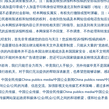
部门核实及调查被投诉人。注：如被反映投诉报料和投稿的全部或部份作
面文函加盖印章或个人加盖手印和身份证明快递北京制作采编部（地址：北
避免造成不必要的社会影响。经本网核实属实，有权先行撤除或暂时屏蔽。注
公民都有陈述权和知情权的权利，在收到告知函及本网短信或电话告知后1
人向本网投诉举报内容公开并转给相关部门和领导。如涉及到有关法律法
式的反映投诉报料投稿，本网保留不作回复、不作调查、不作处理和转发
稿已经发到，首先非常感谢您的信任与关注！您反映/投诉/报料/投稿的稿
一批国家标准开始实施
选题要结合本国法律法规和有关文件及规章制度，只能从大量的“党政机关部
您提供的内容最终并不适合本国法律法规或涉及本国国家安全，或有不文明
我们不能对外发布广告请您谅解，您还可以向国家级媒体反映情况及通过
律咨询，我们只能尽全力而为，毕竟我们人手较少。另外传媒毕竟不是国
级行政机关。对于我们无法提供的帮助深表歉意，也希望您能够谅解。感
hina publics media/中国公众新闻China publics news/中国法制
之间公众/公民的沟通、信息交流。加强影视文化传媒艺术和策略，通过多
、中国公众传媒、中国全民传媒China publics media/中国公众新闻Chi
tem news等传媒网站架起政府和媒体/公众/民众/公民之间的和谐桥梁，缓和
以产业富民促振兴