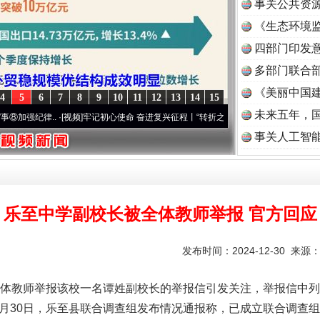
事关公共资
《生态环境监
读
四部门印发
多部门联合部
《美丽中国建
4
5
6
7
8
9
10
11
12
13
14
15
未来五年，
.
·[视频]
牢记初心使命 奋进复兴征程丨“转折之城”激荡..
·[视频]
牢记初心使命 奋进复兴
事关人工智
乐至中学副校长被全体教师举报 官方回应
发布时间：2024-12-30 来源
教师举报该校一名谭姓副校长的举报信引发关注，举报信中列
2月30日，乐至县联合调查组发布情况通报称，已成立联合调查