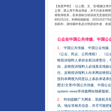
【免责声明】：以上图、文、音/视频文章
之用，禁止用于商业用途，并不代表本网赞
者取得联系，若来源标注错误或无意侵犯到您的
89525216。本网投稿邮箱：355533
完善运行机制助力责任有效落
创权利，请转载时务必注明原创作者、来源：
公众在中国公共传媒、中国公
1、
中国公共传媒、中国公众传媒、中国全民传
《公众、民众、公民维权》、《公
映投诉报料人承担全权法律责任，
由，反映投诉报料人必须真实地叙
任。反映投诉报料人向本网反映投
投到本网视为同意以上条款承诺承担
图文/文章/中国公共传媒、中国公众传媒、中国
东山县通报“牛蛙产品抗生素超标问
system news等传媒网站独
2、
特别提醒广大网友，党政机关部
讯、地址等相关信息，并尽可能把