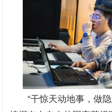
“干惊天动地事，做隐姓