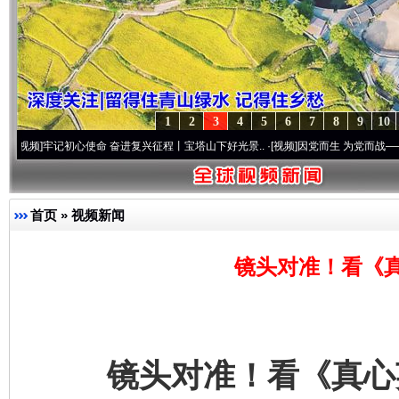
1
2
3
4
5
6
7
8
9
10
初心使命 奋进复兴征程丨宝塔山下好光景..
·[视频]
因党而生 为党而战——百年“纪”事⑧
首页
»
视频新闻
镜头对准！看《
镜头对准！看《真心英