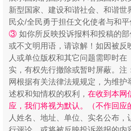
扯下公款旅游的“隐身衣”
如何以同
新型国家、建设和谐社会、和谐世界
民众/全民勇于担任文化使者与和
③
如你所反映投诉报料和投稿的部
或不文明用语，请谅解！如因被反
人或单位版权和其它问题需即时在
实，有权先行撤除或暂时屏蔽。注
网根据有关法律法规规定，为维护
“蜀中异人”王建安的艺术幻境
述权和知情权的权利，
在收到本网
应，我们将视为默认。（不作回应
人姓名、地址、单位、实名公布，让
行评论，或将被反映投诉举报的内