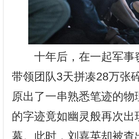
十年后，在一起军事窃
带领团队3天拼凑28万张
原出了一串熟悉笔迹的物
的字迹竟如幽灵般再次出
幕。此时，刘嘉英却被查