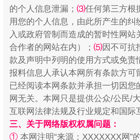
的个人信息泄漏；
⑶
任何第三方根
用您的个人信息，由此所产生的纠
入或政府管制而造成的暂时性网站
全民健身五年计划来了！等你上场
合作者的网站在内）；
⑸
因不可抗
款及声明中列明的使用方式或免责
报料信息人承认本网所有条款方可
已经阅读本网条款并承担一切因您
网无关。本网只是提供公众/公民/
互联网法律法规及行业规定和国际
阿坝州三大球赛在茂县开幕
规模最
三、关于网络版权权属问题：
①
本网注明“来源：XXXXXXX网”