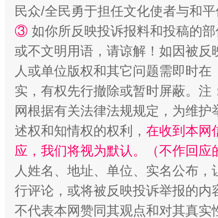
民众/全民勇于担任文化使者与和
③
如你所反映投诉报料和投稿的部
或不文明用语，请谅解！如因被反
扯下公款旅游的“隐身衣”
如何以同
人或单位版权和其它问题需即时在
实，有权先行撤除或暂时屏蔽。注
网根据有关法律法规规定，为维护
述权和知情权的权利，
在收到本网
应，我们将视为默认。（不作回应
人姓名、地址、单位、实名公布，让
“蜀中异人”王建安的艺术幻境
行评论，或将被反映投诉举报的内
不代表本网赞同其观点和对其真实