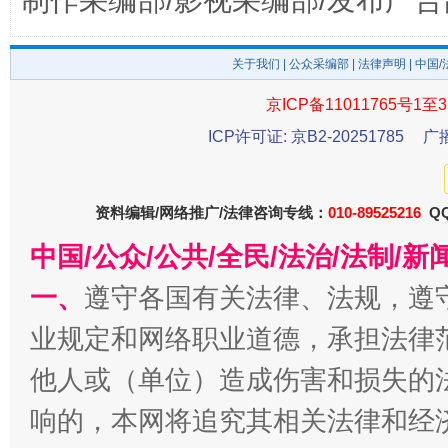
制作采编部/影视采编部/发布广告
东山县通报“牛蛙产品抗生素超标问题”
法
关于我们
|
公众采编部
|
法律声明
| 中国
京ICP备11011765号1至3
ICP许可证: 京B2-20251785
广
资料编辑/网络推广/法律咨询专线：
010-89525216
QQ
中国/公众/公共/全民/法治/法制/
一、
遵守各国有关法律、法规，遵
千年窑火 生生不息
一
业规定和网络职业道德，承担法律
他人或（单位）造成伤害和损失的
响的，本网将追究其相关法律和经