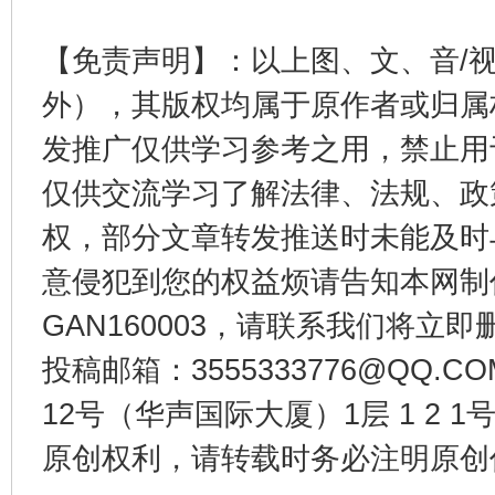
【免责声明】：以上图、文、音/
东山县通报“牛蛙产品抗生素超标问题”
法
外），其版权均属于原作者或归属
发推广仅供学习参考之用，禁止用
仅供交流学习了解法律、法规、政
权，部分文章转发推送时未能及时
意侵犯到您的权益烦请告知本网制作采编
GAN160003，请联系我们将立即删
投稿邮箱：3555333776@QQ
千年窑火 生生不息
一
12号（华声国际大厦）1层 1 2
原创权利，请转载时务必注明原创作