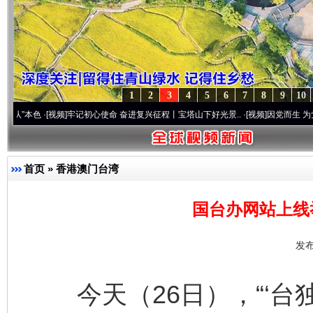
1
2
3
4
5
6
7
8
9
10
·[视频]
牢记初心使命 奋进复兴征程丨宝塔山下好光景..
·[视频]
因党而生 为党而战——百
首页
»
香港澳门台湾
国台办网站上线
发布
今天（26日），“‘台