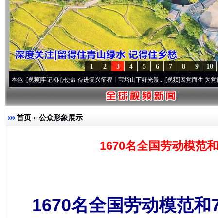
1
2
3
4
5
6
7
8
9
10
视频]
牢记初心使命 奋进复兴征程丨宝塔山下好光景..
·[视频]
因党而生 为党而战——百年
首页
»
公众形象展示
1670名全国劳动模范
1670名全国劳动模范和