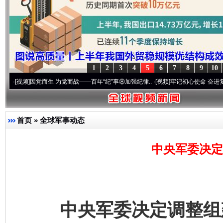
1
2
3
4
5
6
7
8
9
10
因党而生 为党而战——百年“纪”事⑧加强纪律..
·[视频]
牢记初心使命 奋进复兴征程丨“转
首页
»
全球军事动态
中央军委决定
中央军委决定调整组建