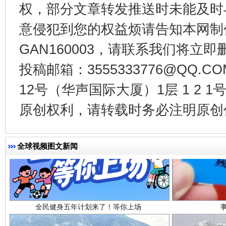
权，部分文章转发推送时未能及时
受贿1.44亿！段成刚被判无期
从幼儿
意侵犯到您的权益烦请告知本网制作采编
GAN160003，请联系我们将立即删
投稿邮箱：3555333776@QQ
12号（华声国际大厦）1层 1 2
原创权利，请转载时务必注明原创作
全球视频图文新闻
全民健身五年计划来了！等你上场