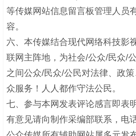
等传媒网站信息留言板管理人员
容。
东山县通报“牛蛙产品抗生素超标问题”
法
六、本传媒结合现代网络科技影
联网主阵地，为社会/公众/民众
之间公众/民众/公民对法律、政
众服务！人人都作守法公民。
七、参与本网发表评论感言即表明
千年窑火 生生不息
一
有意见请向制作采编部联系，电话：0
公众传媒所有辅助网站属多元发