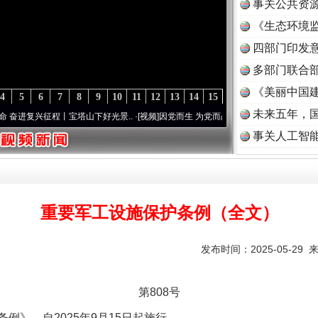
事关公共资
《生态环境监
读
四部门印发
多部门联合部
《美丽中国建
4
5
6
7
8
9
10
11
12
13
14
15
未来五年，
兴征程丨宝塔山下好光景..
·[视频]
因党而生 为党而战——百年“纪”事⑧加强纪律..
·[视频
事关人工智
重要军工设施保护条例（全文）
发布时间：2025-05-29 
第808号
》，自2025年9月15日起施行。