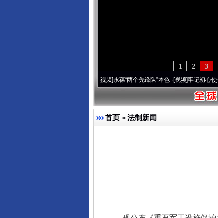
1
2
3
0周年 深刻改变雪域高原..
·[视频]
永葆“两个先锋队”本色
·[视频]
牢记初心使命 奋进复
首页
»
法制新闻
现公布《重要军工设施保护条例