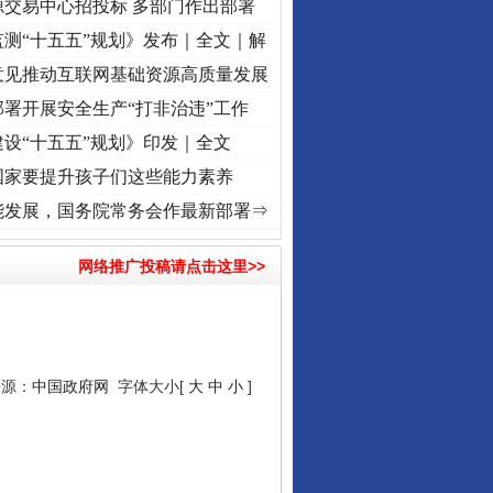
源交易中心招投标 多部门作出部署
测“十五五”规划》发布｜全文｜解
意见推动互联网基础资源高质量发展
署开展安全生产“打非治违”工作
设“十五五”规划》印发｜全文
国家要提升孩子们这些能力素养
]
牢记初心使命 奋进复兴征程丨“转折之城”激荡..
·[视频]
牢记初心使命 奋进复兴征程丨红
能发展，国务院常务会作最新部署⇒
网络推广投稿请点击这里>>
来源：
中国政府网
字体大小[
大
中
小
]