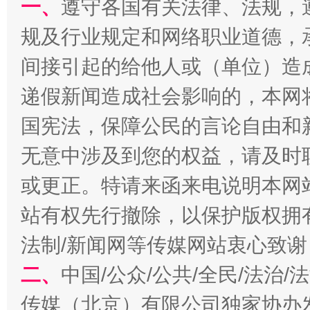
一、
遵守各国有关法律、法规，
规及行业规定和网络职业道德，
全民健身五年计划来了！等你上场
间接引起的给他人或（单位）造
递假新闻造成社会影响的，本网
国宪法，保障公民的言论自由和
无意中涉及到您的权益，请及时
或更正。特请来函来电说明本网
站有权先行撤除，以保护版权拥有者
法制/新闻网等传媒网站衷心致谢
阿坝州三大球赛在茂县开幕
规模最
二、
中国/公众/公共/全民/法治
传媒（北京）有限公司独家协办