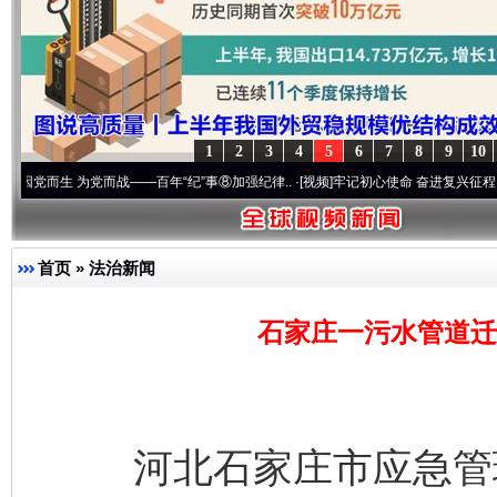
1
2
3
4
5
6
7
8
9
10
 为党而战——百年“纪”事⑧加强纪律..
·[视频]
牢记初心使命 奋进复兴征程丨“转折之城”
首页
»
法治新闻
石家庄一污水管道迁
河北石家庄市应急管理局