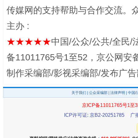
传媒网的支持帮助与合作交流。
完善运行机制助力责任有效落实
一纸欠条
主办 :
★★★★★
中国/公众/公共/全民/
备11011765号1至52，京公网安备：
制作采编部/影视采编部/发布广告
东山县通报“牛蛙产品抗生素超标问题”
法
关于我们
|
公众采编部
|
法律声明
| 中国
京ICP备11011765号1至3
ICP许可证: 京B2-20251785
广