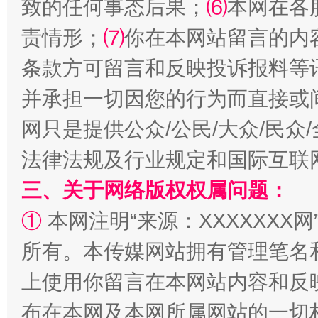
致的任何事态后果；
⑹
本网在各
全民健身五年计划来了！等你上场
责情形；
⑺
你在本网站留言的内
条款方可留言和反映投诉报料等
并承担一切因您的行为而直接或
网只是提供公众/公民/大众/民
法律法规及行业规定和国际互联
三、关于网络版权权属问题：
阿坝州三大球赛在茂县开幕
规模最
①
本网注明“来源：XXXXXXX网
所有。本传媒网站拥有管理笔名
上使用你留言在本网站内容和反
布在本网及本网所属网站的一切