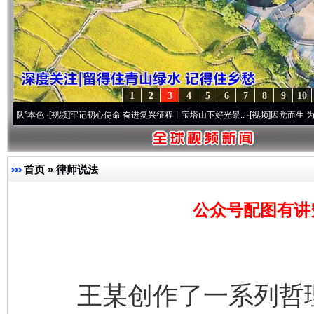
1
2
3
4
5
6
7
8
9
10
色
·[视频]
牢记初心使命 奋进复兴征程丨宝塔山下好光景..
·[视频]
因党而生 为党而战——百
首页
»
律师说法
公众号配图有讲
王某创作了一系列哲理