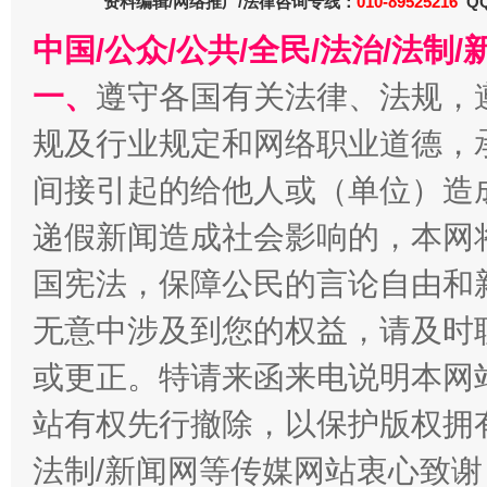
资料编辑/网络推广/法律咨询专线：
010-89525216
QQ
中国/公众/公共/全民/法治/法
一、
遵守各国有关法律、法规，
千年窑火 生生不息
一
规及行业规定和网络职业道德，
间接引起的给他人或（单位）造
递假新闻造成社会影响的，本网
国宪法，保障公民的言论自由和
无意中涉及到您的权益，请及时
或更正。特请来函来电说明本网
揭开“小金库”的免责幌子
站有权先行撤除，以保护版权拥有者
法制/新闻网等传媒网站衷心致谢