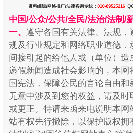
资料编辑/网络推广/法律咨询专线：
010-89525216
QQ
中国/公众/公共/全民/法治/法
一、
遵守各国有关法律、法规，
规及行业规定和网络职业道德，
间接引起的给他人或（单位）造
递假新闻造成社会影响的，本网
揭开“小金库”的免责幌子
国宪法，保障公民的言论自由和
无意中涉及到您的权益，请及时
或更正。特请来函来电说明本网
站有权先行撤除，以保护版权拥有者