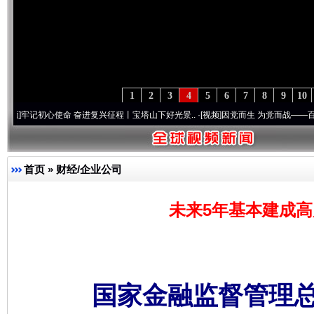
1
2
3
4
5
6
7
8
9
10
初心使命 奋进复兴征程丨宝塔山下好光景..
·[视频]
因党而生 为党而战——百年“纪”事⑧加
首页
»
财经/企业公司
未来5年基本建成高
国家金融监督管理总