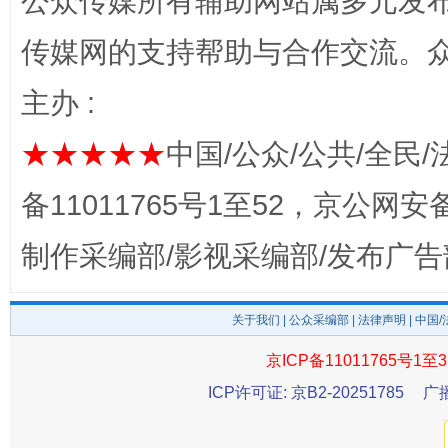
公众传媒所有辅助网站属多元发
传媒网的支持帮助与合作交流。
主办 :
★★★★★
中国/公众/公共/全民/
东山县通报“牛蛙产品抗生素超标问题”
法
备11011765号1至52，京公网安备：
制作采编部/影视采编部/发布广告
关于我们
|
公众采编部
|
法律声明
| 中国
京ICP备11011765号1至3
ICP许可证: 京B2-20251785
广
千年窑火 生生不息
一