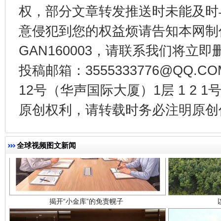
权，部分文章转发推送时未能及时
千年窑火 生生不息
一
意侵犯到您的权益烦请告知本网制作采编
GAN160003，请联系我们将立即删
投稿邮箱：3555333776@QQ
12号（华声国际大厦）1层 1 2
原创权利，请转载时务必注明原创作
揭开“小金库”的免责幌子
全球视频图文新闻