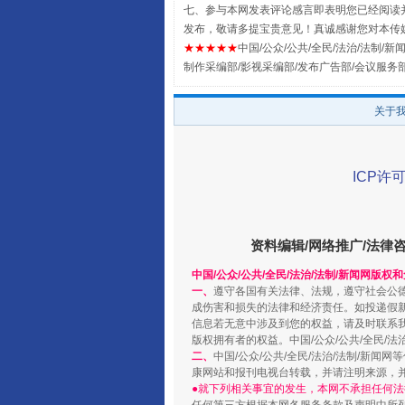
七、参与本网发表评论感言即表明您已经阅读并
发布，敬请多提宝贵意见！真诚感谢您对本传
★★★★★
中国/公众/公共/全民/法治/法制/新闻
制作采编部/影视采编部/发布广告部/会议服务
阿坝州三大球赛在茂县开幕
关于
ICP许可
资料编辑/网络推广/法律
中国/公众/公共/全民/法治/法制/新闻网版权
一、
遵守各国有关法律、法规，遵守社会公
成伤害和损失的法律和经济责任。如投递假
信息若无意中涉及到您的权益，请及时联系
国家大学科技园优化重塑工作
版权拥有者的权益。中国/公众/公共/全民/法
二、
中国/公众/公共/全民/法治/法制/
康网站和报刊电视台转载，并请注明来源，
●就下列相关事宜的发生，本网不承担任何法