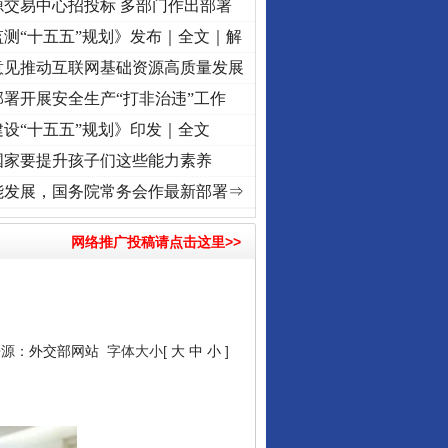
源交易中心招投标 多部门作出部署
测“十五五”规划》发布｜全文｜解
意见推动互联网基础资源高质量发展
署开展安全生产“打非治违”工作
设“十五五”规划》印发｜全文
国家要提升孩子们这些能力素养
复兴征程丨“转折之城”激荡..
·[视频]
牢记初心使命 奋进复兴征程丨红船起航处 潮起..
·
能发展，国务院常务会作最新部署⇒
网络推广投稿请点击这里>>
来源：
外交部网站
字体大小[
大
中
小
]