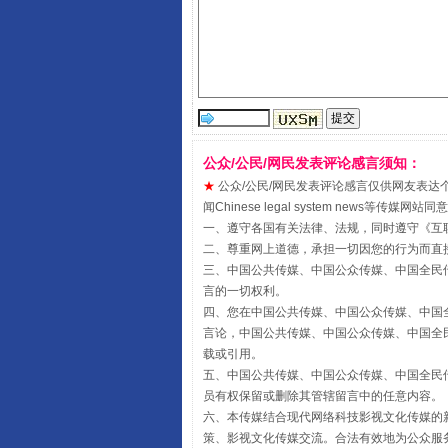
受贿1.44亿！段成刚被判无期
公众/公民/网民发表评论感言须知：
★
公众/公民/网民发表评论感言仅供网友表达个人看法
闻Chinese legal system new
一、遵守各国有关法律、法规，同时遵守《
互
二、尊重网上道德，承担一切因您的行为而直
三、中国公共传媒、中国公众传媒、中国全民传媒China 
全民健身五年计划来了！等你上
言的一切权利。
四、您在中国公共传媒、中国公众传媒、中国全民传媒Chin
言论，中国公共传媒、中国公众传媒、中国全民传媒China
载或引用。
五、中国公共传媒、中国公众传媒、中国全民传媒China 
员有权保留或删除其管辖留言中的任意内容。
六、本传媒结合现代网络科技影视文化传媒的新
策、影视文化传媒交流。合法有效地为公众服