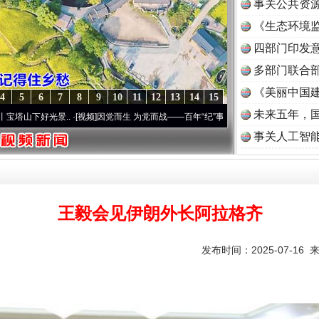
事关公共资
《生态环境监
读
四部门印发
多部门联合部
《美丽中国建
4
5
6
7
8
9
10
11
12
13
14
15
未来五年，
景..
·[视频]
因党而生 为党而战——百年“纪”事⑧加强纪律..
·[视频]
牢记初心使命 奋进
事关人工智
王毅会见伊朗外长阿拉格齐
发布时间：2025-07-16 