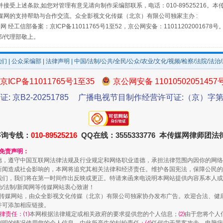
接受上述条款,如您对管理有意见请向制作采编部联系，电话：010-89525216。
媒网的支持帮助与合作交流。众全影视文化传媒（北京）有限公司独家主办 :
网 经工信部备案：京ICP备11011765号1至52，京公网安备：11011202001678号
部/代理部敬上。
规模最大的光氢储一体化项目
我们
|
公众采编部
|
法律声明
| 中国/法制/公共/全民/公众/农业/文化/视频/检察/法院/法治
京ICP备11011765号1至35
京公网安备 11010502051457
证: 京B2-20251785
广播电视节目制作经营许可证:（京）字第3
咨询专线：
010-89525216
QQ在线：3555333776 本传媒网律师团
和免责声明：
德，遵守中国互联网法律法规及行业规定和网络职业道德，承担法律范围内因你的网络
新闻造成社会影响的，本网将追究其相关法律和经济责任。维护各国宪法，保障公民的
我们，我们将在第一时间作出反映或更正。特请来函来电说明本网站提供内容系本人或
镜头丨大暑三秋近
治/法制/新闻网等传媒网站衷心致谢！
新闻网等传媒网站，由众全影视文化传媒（北京）有限公司独家协办发布广告。欢迎合法、
并可添加相应链接。
律责任：⑴
本网根据法律规定或相关政府的要求提供您的个人信息；
⑵
由于您将个人