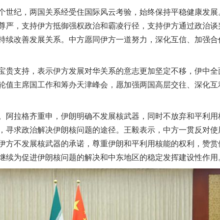
世纪，两国关系经受住国际风云考验，始终保持平稳健康发展
尊严，支持伊方抵御强权政治和霸凌行径，支持伊方通过政治谈
持续改善发展关系。中方愿同伊方一道努力，深化互信、加强合
贵支持，表示伊方发展对华关系的意志更加坚定不移，伊中全
轮值主席国工作和筹办天津峰会，愿加强两国高层交往、深化互
阿拉格齐重申，伊朗明确不发展核武器，同时不放弃和平利用
，寻求政治解决伊朗核问题的途径。王毅表示，中方一贯反对使
伊方不发展核武器的承诺，尊重伊朗和平利用核能的权利，赞赏
实
一纸欠条伤亲情 巡回调解促和解..
继续为促进伊朗核问题的解决和中东地区的稳定发挥建设性作用