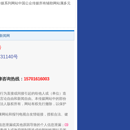
本传媒系列网站中国公众传媒所有辅助网站属多元
。
走走走！国家喊你健身啦
/新闻网
号
1140号
法律咨询热线：
15701616003
行为直接或间接引起的给他人或（单位）造
言论自由和新闻自由。本传媒网站中的部份
法人版权所有，网站有权先行撤除，以保护
山西：不断增强治理腐败综合效能
健康网站和报刊电视台友情链接，授权合法、健
信息泄漏或其他原因导致的个人信息泄漏；
⑶