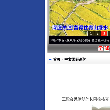
1
2
3
高原..
·[视频]
永葆“两个先锋队”本色
·[视频]
牢记初心使命 奋进复兴征程丨宝塔山下好光
首页
»
中文国际新闻
王毅会见伊朗外长阿拉格齐