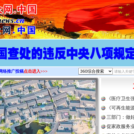
>
网络推广投稿
点击进入>>>
《医疗卫生
《可再生能源
三部门：做好
促家政服务业