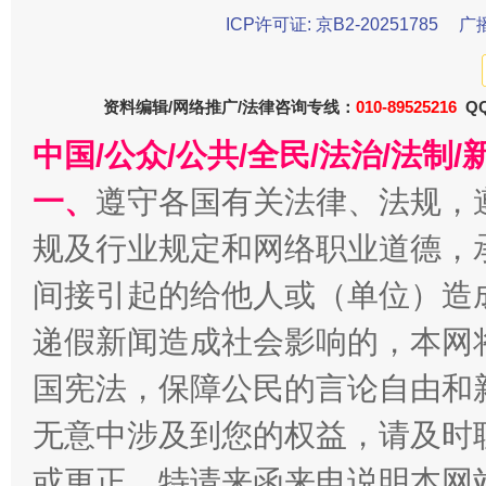
ICP许可证: 京B2-20251785
广
受贿1.44亿！段成刚被判无期
从幼儿
资料编辑/网络推广/法律咨询专线：
010-89525216
QQ
中国/公众/公共/全民/法治/法
一、
遵守各国有关法律、法规，
规及行业规定和网络职业道德，
间接引起的给他人或（单位）造
递假新闻造成社会影响的，本网
国宪法，保障公民的言论自由和
全民健身五年计划来了！等你上场
无意中涉及到您的权益，请及时
或更正。特请来函来电说明本网