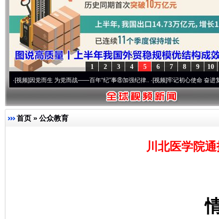
1
2
3
4
5
6
7
8
9
10
]
因党而生 为党而战——百年“纪”事⑧加强纪律..
·[视频]
牢记初心使命 奋进复兴征程丨“转
首页
»
公众教育
川北医学院通