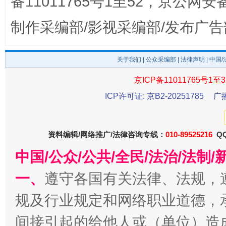
备11011765号1至52，京公网安备：
制作采编部/影视采编部/发布广告
关于我们
|
公众采编部
|
法律声明
| 中国
京ICP备11011765号1至3
东山县通报“牛蛙产品抗生素超标问题”
法
ICP许可证: 京B2-20251785
广
资料编辑/网络推广/法律咨询专线：
010-89525216
QQ
中国/公众/公共/全民/法治/法
一、
遵守各国有关法律、法规，
规及行业规定和网络职业道德，
间接引起的给他人或（单位）造
千年窑火 生生不息
一