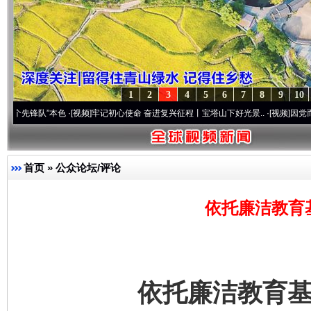
1
2
3
4
5
6
7
8
9
10
队”本色
·[视频]
牢记初心使命 奋进复兴征程丨宝塔山下好光景..
·[视频]
因党而生 为党而战
首页
»
公众论坛/评论
依托廉洁教育
依托廉洁教育基