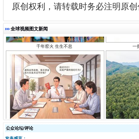
原创权利，请转载时务必注明原创作
千年窑火 生生不息
一
全球视频图文新闻
揭开“小金库”的免责幌子
公众论坛/评论
发表感言：