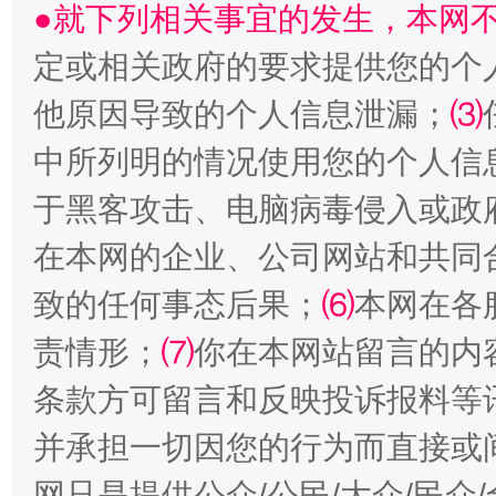
●就下列相关事宜的发生，本网
定或相关政府的要求提供您的个
受贿1.44亿！段成刚被判无期
从幼儿
他原因导致的个人信息泄漏；
⑶
中所列明的情况使用您的个人信
于黑客攻击、电脑病毒侵入或政
在本网的企业、公司网站和共同
致的任何事态后果；
⑹
本网在各
责情形；
⑺
你在本网站留言的内
全民健身五年计划来了！等你上场
条款方可留言和反映投诉报料等
并承担一切因您的行为而直接或
网只是提供公众/公民/大众/民