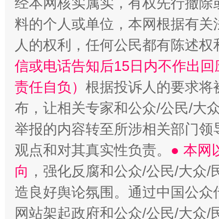
经本网核实属实，有权先行撤除
料的个人或单位，本网根据有关
“蜀中异人”王建安的艺术幻境
人的权利，任何公民都有陈述权
信或电话告知后15日内不作出
责任自负）
根据投诉人的要求将
布，让相关专家和公众/公民/大
举报的内容转至所涉相关部门领
观点和对其真实性负责。
● 本
向
，强化反腐和公众/公民/大众
造良好舆论氛围。通过中国公众传
网站架起政府和公众/公民/大众