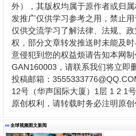
外），其版权均属于原作者或归属
发推广仅供学习参考之用，禁止用
仅供交流学习了解法律、法规、政
东山县通报“牛蛙产品抗生素超标问题”
法
权，部分文章转发推送时未能及时
意侵犯到您的权益烦请告知本网制作采编
GAN160003，请联系我们将立即删
投稿邮箱：3555333776@QQ
12号（华声国际大厦）1层 1 2
原创权利，请转载时务必注明原创作
千年窑火 生生不息
一
全球视频图文新闻