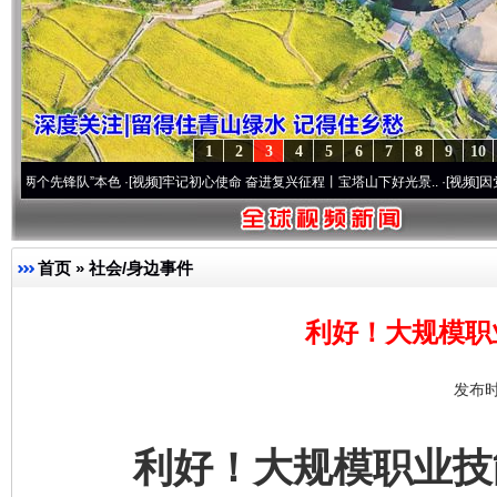
1
2
3
4
5
6
7
8
9
10
锋队”本色
·[视频]
牢记初心使命 奋进复兴征程丨宝塔山下好光景..
·[视频]
因党而生 为党而
首页
»
社会/身边事件
利好！大规模职
发布时
利好！大规模职业技能