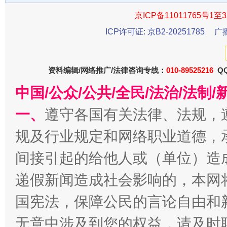
京ICP备11011765号1至3
东山县通报“牛蛙产品抗生素超标问题”
法
ICP许可证: 京B2-20251785
广
资料编辑/网络推广/法律咨询专线：
010-89525216
QQ
中国/公众/公共/全民/法治/法
一、
遵守各国有关法律、法规，
规及行业规定和网络职业道德，
间接引起的给他人或（单位）造
千年窑火 生生不息
一
递假新闻造成社会影响的，本网
国宪法，保障公民的言论自由和
无意中涉及到您的权益，请及时