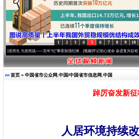
1
2
3
4
5
6
7
8
9
10
为党而战——百年“纪”事⑧加强纪律..
·[视频]
牢记初心使命 奋进复兴征程丨“转折之城”激
首页
»
中国省市公众网.中国/中国省市信息网.中国
踔厉奋发新征
人居环境持续改