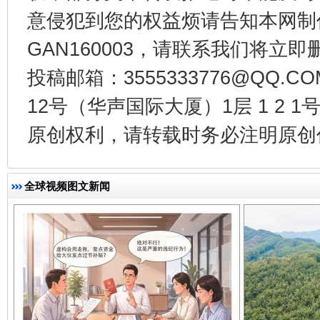
意侵犯到您的权益烦请告知本网制作采编
GAN160003，请联系我们将立即删
投稿邮箱：3555333776@QQ
12号（华声国际大厦）1层 1 2
千年窑火 生生不息
一
原创权利，请转载时务必注明原创作
全球视频图文新闻
揭开“小金库”的免责幌子