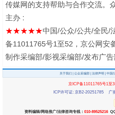
传媒网的支持帮助与合作交流。
完善运行机制助力责任有效落实
一纸欠条
主办 :
★★★★★
中国/公众/公共/全民/
备11011765号1至52，京公网安备：
制作采编部/影视采编部/发布广告
关于我们
|
公众采编部
|
法律声明
| 中国
东山县通报“牛蛙产品抗生素超标问题”
法
京ICP备11011765号1至3
ICP许可证: 京B2-20251785
广
资料编辑/网络推广/法律咨询专线：
010-89525216
QQ