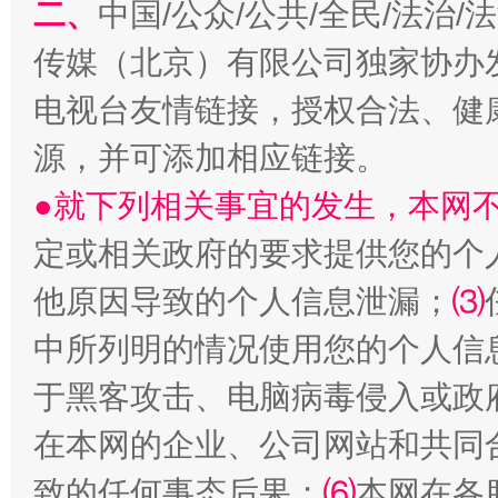
二、
中国/公众/公共/全民/法治
传媒（北京）有限公司独家协办
电视台友情链接，授权合法、健
源，并可添加相应链接。
●就下列相关事宜的发生，本网
受贿1.44亿！段成刚被判无期
从幼儿
定或相关政府的要求提供您的个
他原因导致的个人信息泄漏；
⑶
中所列明的情况使用您的个人信
于黑客攻击、电脑病毒侵入或政
在本网的企业、公司网站和共同
致的任何事态后果；
⑹
本网在各