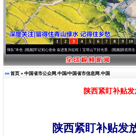
1
2
3
4
5
6
7
8
9
10
本色
·[视频]
牢记初心使命 奋进复兴征程丨宝塔山下好光景..
·[视频]
因党而生 为党而战—
首页
»
中国省市公众网.中国/中国省市信息网.中国
陕西紧盯补贴发
陕西紧盯补贴发放