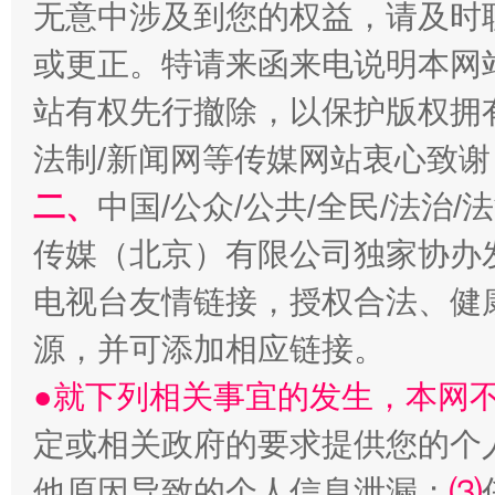
无意中涉及到您的权益，请及时
或更正。特请来函来电说明本网
站有权先行撤除，以保护版权拥有者
法制/新闻网等传媒网站衷心致谢
二、
中国/公众/公共/全民/法治
传媒（北京）有限公司独家协办
受贿1.44亿！段成刚被判无期
从幼儿
电视台友情链接，授权合法、健
源，并可添加相应链接。
●就下列相关事宜的发生，本网
定或相关政府的要求提供您的个
他原因导致的个人信息泄漏；
⑶