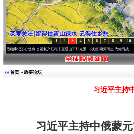
1
2
3
4
5
6
7
8
9
10
初心使命 奋进复兴征程丨宝塔山下好光景..
·[视频]
因党而生 为党而战——百年“纪”事⑧
首页
»
政要论坛
习近平主持
习近平主持中俄蒙元