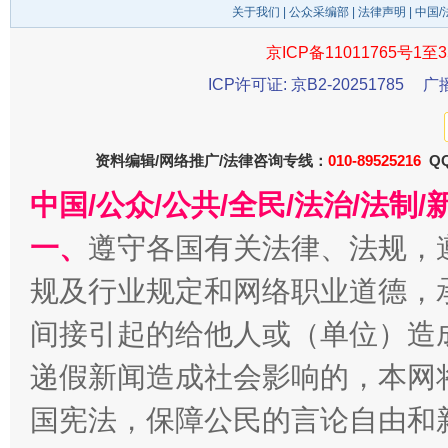
关于我们
|
公众采编部
|
法律声明
| 中国
京ICP备11011765号1至3
ICP许可证: 京B2-20251785
广
千年窑火 生生不息
一
资料编辑/网络推广/法律咨询专线：
010-89525216
QQ
中国/公众/公共/全民/法治/法
一、
遵守各国有关法律、法规，
规及行业规定和网络职业道德，
间接引起的给他人或（单位）造
递假新闻造成社会影响的，本网
揭开“小金库”的免责幌子
国宪法，保障公民的言论自由和