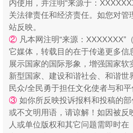
内使用，并注明“来源于：XXXXX
关法律责任和经济责任。如您对管
站反映。
②
凡本网注明“来源：XXXXXX
它媒体，转载目的在于传递更多信
国家大学科技园优化重塑工作
展示国家的国际形象，增强国家软
新型国家、建设和谐社会、和谐世界
民众/全民勇于担任文化使者与和
③
如你所反映投诉报料和投稿的部
或不文明用语，请谅解！如因被反
人或单位版权和其它问题需即时在
扯下公款旅游的“隐身衣”
如何以同