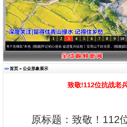
1
2
3
4
5
6
7
8
9
10
队”本色
·[视频]
牢记初心使命 奋进复兴征程丨宝塔山下好光景..
·[视频]
因党而生 为党而
首页
»
公众形象展示
致敬!112位抗战
原标题：致敬！112位