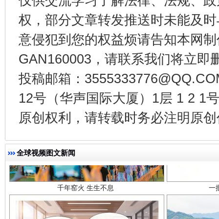
仅供交流学习了解法律、法规、政
权，部分文章转发推送时未能及时
意侵犯到您的权益烦请告知本网制作采编
GAN160003，请联系我们将立即删
投稿邮箱：3555333776@QQ
12号（华声国际大厦）1层 1 2
原创权利，请转载时务必注明原创作
千年窑火 生生不息
一
全球视频图文新闻