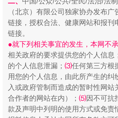
二、
中国/公众/公共/全民/法治/
揭开“小金库”的免责幌子
（北京）有限公司独家协办发布广
链接，授权合法、健康网站和报刊
链接。
●就下列相关事宜的发生，本网不
相关政府的要求提供您的个人信息
的个人信息泄漏；
⑶
任何第三方根
受贿1.44亿！段成刚被判无期
从幼儿
用您的个人信息，由此所产生的纠
入或政府管制而造成的暂时性网站
合作者的网站在内）；
⑸
因不可抗
款及声明中列明的使用方式或免责