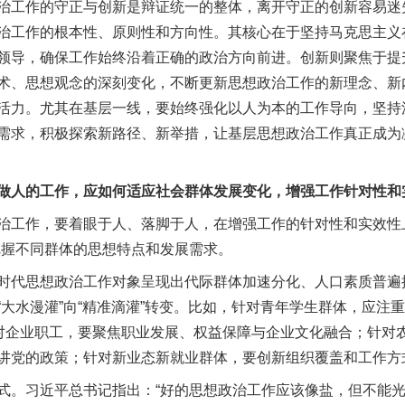
工作的守正与创新是辩证统一的整体，离开守正的创新容易迷
治工作的根本性、原则性和方向性。其核心在于坚持马克思主义
领导，确保工作始终沿着正确的政治方向前进。创新则聚焦于提
术、思想观念的深刻变化，不断更新思想政治工作的新理念、新
活力。尤其在基层一线，要始终强化以人为本的工作导向，坚持
需求，积极探索新路径、新举措，让基层思想政治工作真正成为
人的工作，应如何适应社会群体发展变化，增强工作针对性和
工作，要着眼于人、落脚于人，在增强工作的针对性和实效性上
把握不同群体的思想特点和发展需求。
代思想政治工作对象呈现出代际群体加速分化、人口素质普遍
“大水漫灌”向“精准滴灌”转变。比如，针对青年学生群体，应注
针对企业职工，要聚焦职业发展、权益保障与企业文化融合；针对
讲党的政策；针对新业态新就业群体，要创新组织覆盖和工作方
。习近平总书记指出：“好的思想政治工作应该像盐，但不能光