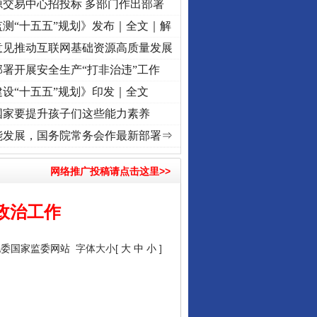
源交易中心招投标 多部门作出部署
测“十五五”规划》发布｜全文｜解
意见推动互联网基础资源高质量发展
署开展安全生产“打非治违”工作
设“十五五”规划》印发｜全文
国家要提升孩子们这些能力素养
]
牢记初心使命 奋进复兴征程丨“转折之城”激荡..
·[视频]
牢记初心使命 奋进复兴征程丨红
能发展，国务院常务会作最新部署⇒
网络推广投稿请点击这里>>
想政治工作
纪委国家监委网站
字体大小[
大
中
小
]