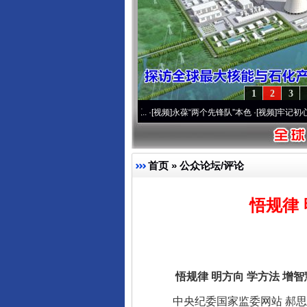
1
2
3
0周年 深刻改变雪域高原..
·[视频]
永葆“两个先锋队”本色
·[视频]
牢记初心使命 奋进复
首页
»
公众论坛/评论
悟规律 
悟规律 明方向 学方法 增智慧
中央纪委国家监委网站 郝思