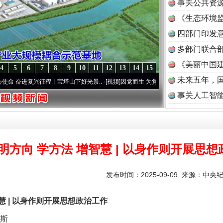
事关公共资
《生态环境监
读
四部门印发
多部门联合部
《美丽中国建
4
5
6
7
8
9
10
11
12
13
14
15
未来五年，
兴征程丨宝塔山下好光景..
·[视频]
因党而生 为党而战——百年“纪”事⑧加强纪律..
·[视频
事关人工智
明方向 学方法 增智慧 | 以身作则开展思
发布时间：2025-09-09 来源：
中央
 | 以身作则开展思想政治工作
斯