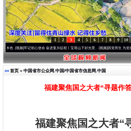
1
2
3
4
5
6
7
8
9
10
频]
牢记初心使命 奋进复兴征程丨宝塔山下好光景..
·[视频]
因党而生 为党而战——百年“
首页
»
中国省市公众网.中国/中国省市信息网.中国
福建聚焦国之大者“寻题作答
福建聚焦国之大者“寻题