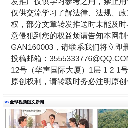
发推广仅供学习参考之用，禁止用
仅供交流学习了解法律、法规、政
权，部分文章转发推送时未能及时
意侵犯到您的权益烦请告知本网制作采编
GAN160003，请联系我们将立即删
千年窑火 生生不息
一
投稿邮箱：3555333776@QQ
12号（华声国际大厦）1层 1 2
原创权利，请转载时务必注明原创作
全球视频图文新闻
揭开“小金库”的免责幌子