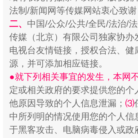
法制/新闻网等传媒网站衷心致谢
二、
中国/公众/公共/全民/法治
揭开“小金库”的免责幌子
传媒（北京）有限公司独家协办
电视台友情链接，授权合法、健
源，并可添加相应链接。
●就下列相关事宜的发生，本网
定或相关政府的要求提供您的个
他原因导致的个人信息泄漏；
⑶
中所列明的情况使用您的个人信
受贿1.44亿！段成刚被判无期
从幼儿
于黑客攻击、电脑病毒侵入或政