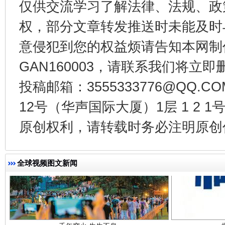
仅供交流学习了解法律、法规、政
权，部分文章转发推送时未能及时
东山县通报“牛蛙产品抗生素超标问题”
法
意侵犯到您的权益烦请告知本网制作采编
GAN160003，请联系我们将立即删
投稿邮箱：3555333776@QQ
12号（华声国际大厦）1层 1 2
原创权利，请转载时务必注明原创作
全球视频图文新闻
千年窑火 生生不息
一