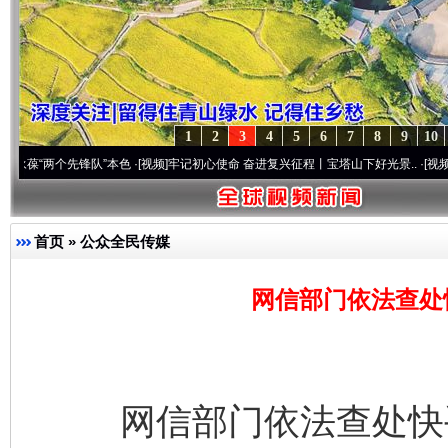
1
2
3
4
5
6
7
8
9
10
个先锋队”本色
·[视频]
牢记初心使命 奋进复兴征程丨宝塔山下好光景..
·[视频]
因党而生 
首页
»
公众全民传媒
网信部门依法查处
网信部门依法查处快手