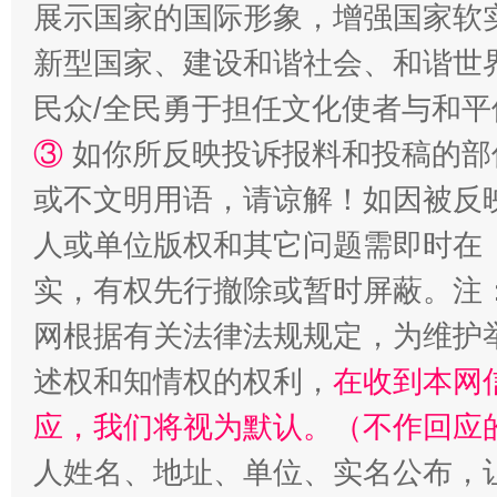
展示国家的国际形象，增强国家软
国家大学科技园优化重塑工作
新型国家、建设和谐社会、和谐世界
民众/全民勇于担任文化使者与和
③
如你所反映投诉报料和投稿的部
或不文明用语，请谅解！如因被反
人或单位版权和其它问题需即时在
实，有权先行撤除或暂时屏蔽。注
网根据有关法律法规规定，为维护
扯下公款旅游的“隐身衣”
如何以同
述权和知情权的权利，
在收到本网
应，我们将视为默认。（不作回应
人姓名、地址、单位、实名公布，让