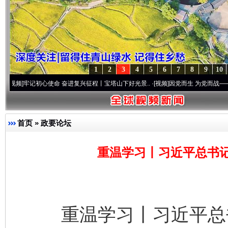
1
2
3
4
5
6
7
8
9
10
心使命 奋进复兴征程丨宝塔山下好光景..
·[视频]
因党而生 为党而战——百年“纪”事⑧加
首页
»
政要论坛
重温学习丨习近平总书
重温学习丨习近平总书