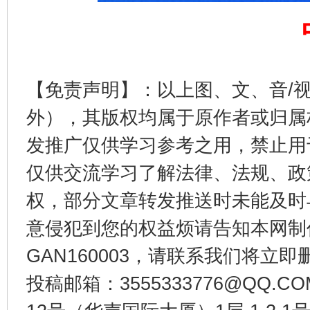
公平竞争审查“十大案例”出炉！
一纸欠条
【免责声明】：以上图、文、音/
外），其版权均属于原作者或归属
发推广仅供学习参考之用，禁止用
仅供交流学习了解法律、法规、政
东山县通报“牛蛙产品抗生素超标问题”
法
权，部分文章转发推送时未能及时
意侵犯到您的权益烦请告知本网制作采编
GAN160003，请联系我们将立即删
投稿邮箱：3555333776@QQ