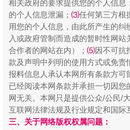
相关政府的要求提供您的个人信息
的个人信息泄漏；
⑶
任何第三方根
用您的个人信息，由此所产生的纠
入或政府管制而造成的暂时性网站
受贿1.44亿！段成刚被判无期
从幼儿
合作者的网站在内）；
⑸
因不可抗
款及声明中列明的使用方式或免责
报料信息人承认本网所有条款方可
已经阅读本网条款并承担一切因您
网无关。本网只是提供公众/公民/
互联网法律法规及行业规定和国际
全民健身五年计划来了！等你上场
三、关于网络版权权属问题：