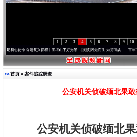
1
2
3
4
5
6
7
8
9
10
使命 奋进复兴征程丨宝塔山下好光景..
·[视频]
因党而生 为党而战——百年“纪”事⑧加强
首页
»
案件追踪调查
公安机关侦破缅北果敢
公安机关侦破缅北果敢