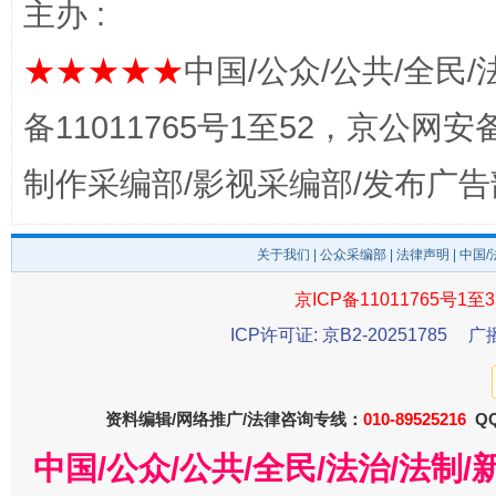
主办 :
东山县通报“牛蛙产品抗生素超标问题”
法
★★★★★
中国/公众/公共/全民/
备11011765号1至52，京公网安备：
制作采编部/影视采编部/发布广告
关于我们
|
公众采编部
|
法律声明
| 中国
京ICP备11011765号1至3
千年窑火 生生不息
ICP许可证: 京B2-20251785
广
一
资料编辑/网络推广/法律咨询专线：
010-89525216
QQ
中国/公众/公共/全民/法治/法