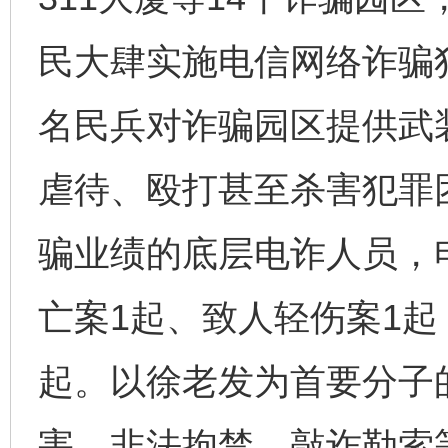
民大肆实施电信网络诈骗犯
名民兵对诈骗园区提供武装
虐待、殴打甚至杀害犯罪
骗业绩的底层电诈人员，
完善运行机制助力责任有效落实
一纸欠条
亡案1起、致人轻伤案1
起。以徐老发为首要分子
害、非法拘禁、敲诈勒索