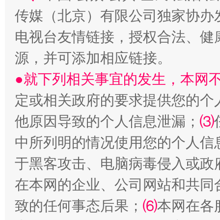
传媒（北京）有限公司独家协办
电视台友情链接，授权合法、健
源，并可添加相应链接。
●就下列相关事宜的发生，本网
受贿1.44亿！段成刚被判无期
从幼儿
定或相关政府的要求提供您的个
他原因导致的个人信息泄漏；
⑶
中所列明的情况使用您的个人信
于黑客攻击、电脑病毒侵入或政
在本网的企业、公司网站和共同
致的任何事态后果；
⑹
本网在各