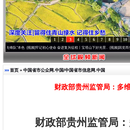
1
2
3
4
5
6
7
8
9
10
”本色
·[视频]
牢记初心使命 奋进复兴征程丨宝塔山下好光景..
·[视频]
因党而生 为党而战
首页
»
中国省市公众网.中国/中国省市信息网.中国
财政部贵州监管局：多维
财政部贵州监管局：多