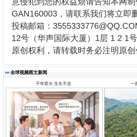
意侵犯到您的权益烦请告知本网制作采编
GAN160003，请联系我们将立即删
投稿邮箱：3555333776@QQ
12号（华声国际大厦）1层 1 2
千年窑火 生生不息
一
原创权利，请转载时务必注明原创作
全球视频图文新闻
揭开“小金库”的免责幌子