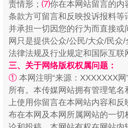
责情形；
⑺
你在本网站留言的内
全民健身五年计划来了！等你上场
条款方可留言和反映投诉报料等
并承担一切因您的行为而直接或
网只是提供公众/公民/大众/民
法律法规及行业规定和国际互联
三、关于网络版权权属问题：
①
本网注明“来源：XXXXXXX网
阿坝州三大球赛在茂县开幕
规模最
所有。本传媒网站拥有管理笔名
上使用你留言在本网站内容和反
布在本网及本网所属网站的一切
论和投稿，本网站有权在网站内