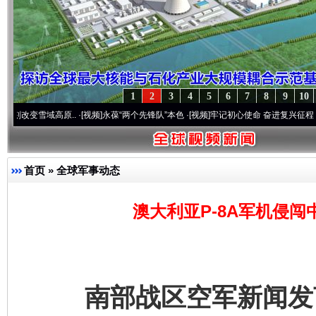
1
2
3
4
5
6
7
8
9
10
域高原..
·[视频]
永葆“两个先锋队”本色
·[视频]
牢记初心使命 奋进复兴征程丨宝塔山下好
首页
»
全球军事动态
澳大利亚P-8A军机侵
南部战区空军新闻发言人