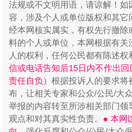
法规或不文明用语，请谅解！如
容，涉及个人或单位版权和其它
经本网核实属实，有权先行撤除
料的个人或单位，本网根据有关
人的权利，任何公民都有陈述权
扯下公款旅游的“隐身衣”
如何以同
信或电话告知后15日内不作出
责任自负）
根据投诉人的要求将
布，让相关专家和公众/公民/大
举报的内容转至所涉相关部门领
观点和对其真实性负责。
● 本
向
，强化反腐和公众/公民/大众