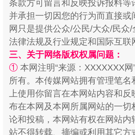
条款方可留言和反映投诉报料等
并承担一切因您的行为而直接或
受贿1.44亿！段成刚被判无期
从幼儿
网只是提供公众/公民/大众/民
法律法规及行业规定和国际互联
三、关于网络版权权属问题：
①
本网注明“来源：XXXXXXX网
所有。本传媒网站拥有管理笔名
上使用你留言在本网站内容和反
全民健身五年计划来了！等你上场
布在本网及本网所属网站的一切
论和投稿，本网站有权在网站内
站不得转载、摘编或利用其它方