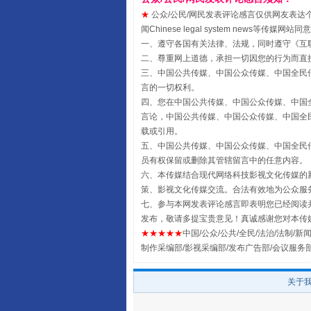
★
公众/公民/网民发表评论感言仅供网友表达个人看法
闻Chinese legal system new
一、遵守各国有关法律、法规，同时遵守《
互
受贿1.44亿！段成刚被判无期
二、尊重网上道德，承担一切因您的行为而直
三、中国公共传媒、中国公众传媒、中国全民传媒China 
言的一切权利。
四、您在中国公共传媒、中国公众传媒、中国全民传媒Chin
言论，中国公共传媒、中国公众传媒、中国全民传媒China
载或引用。
五、中国公共传媒、中国公众传媒、中国全民传媒China 
员有权保留或删除其管辖留言中的任意内容。
六、本传媒结合现代网络科技影视文化传媒的新
策、影视文化传媒交流。合法有效地为公众服
七、参与本网发表评论感言即表明您已经阅读并
发布，敬请多提宝贵意见！真诚感谢您对本传
★★★★★
中国/公众/公共/全民/法治/法制/新闻
全民健身五年计划来了！等你上
制作采编部/影视采编部/发布广告部/会议服务
关于