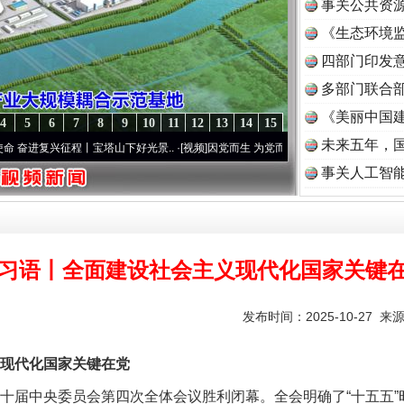
事关公共资
《生态环境监
读
四部门印发
多部门联合部
《美丽中国建
4
5
6
7
8
9
10
11
12
13
14
15
未来五年，
兴征程丨宝塔山下好光景..
·[视频]
因党而生 为党而战——百年“纪”事⑧加强纪律..
·[视
事关人工智
习语丨全面建设社会主义现代化国家关键
发布时间：2025-10-27 来
现代化国家关键在党
十届中央委员会第四次全体会议胜利闭幕。全会明确了“十五五”