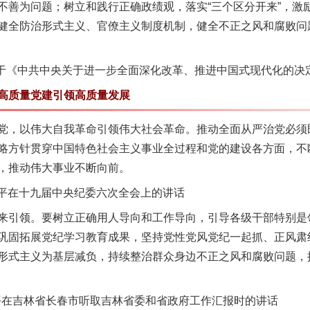
不善为问题；树立和践行正确政绩观，落实“三个区分开来”，激
健全防治形式主义、官僚主义制度机制，健全不正之风和腐败问
于《中共中央关于进一步全面深化改革、推进中国式现代化的决
质量党建引领高质量发展
，以伟大自我革命引领伟大社会革命。推动全面从严治党必须
略方针贯穿中国特色社会主义事业全过程和党的建设各方面，不
，推动伟大事业不断向前。
近平在十九届中央纪委六次全会上的讲话
引领。要树立正确用人导向和工作导向，引导各级干部特别是
巩固拓展党纪学习教育成果，坚持党性党风党纪一起抓、正风肃
实
一纸欠条伤亲情 巡回调解促和解..
形式主义为基层减负，持续整治群众身边不正之风和腐败问题，
平在吉林省长春市听取吉林省委和省政府工作汇报时的讲话