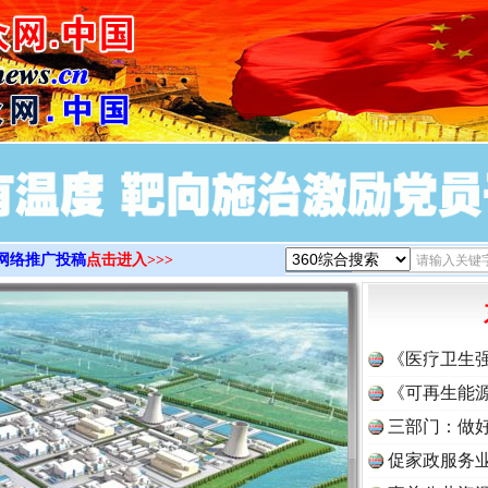
>
网络推广投稿
点击进入>>>
《医疗卫生
《可再生能源
三部门：做好
促家政服务业