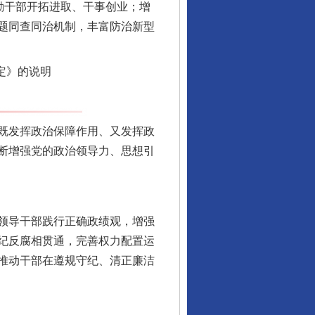
励干部开拓进取、干事创业；增
题同查同治机制，丰富防治新型
定》的说明
既发挥政治保障作用、又发挥政
断增强党的政治领导力、思想引
领导干部践行正确政绩观，增强
纪反腐相贯通，完善权力配置运
行业协会接连发公告
推动干部在遵规守纪、清正廉洁