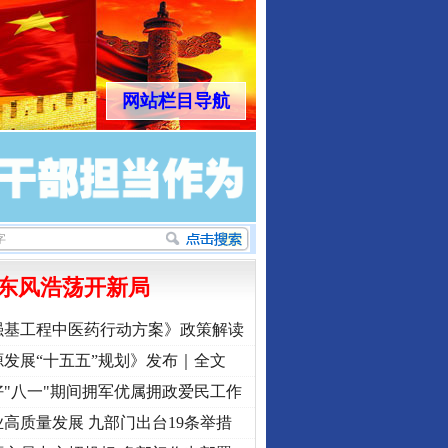
网站栏目导航
东风浩荡开新局
强基工程中医药行动方案》政策解读
发展“十五五”规划》发布｜全文
"八一"期间拥军优属拥政爱民工作
高质量发展 九部门出台19条举措