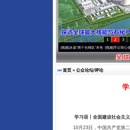
1
2
3
20周年 深刻改变雪域高原..
·[视频]
永葆“两个先锋队”本色
·[视频]
牢记初心使命 奋进复
首页
»
公众论坛/评论
学
学习语丨全面建设社会主义
10月23日，中国共产党第二