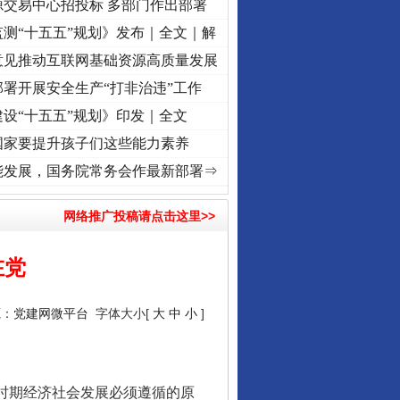
源交易中心招投标 多部门作出部署
测“十五五”规划》发布｜全文｜解
意见推动互联网基础资源高质量发展
署开展安全生产“打非治违”工作
设“十五五”规划》印发｜全文
国家要提升孩子们这些能力素养
频]
牢记初心使命 奋进复兴征程丨“转折之城”激荡..
·[视频]
牢记初心使命 奋进复兴征程丨
能发展，国务院常务会作最新部署⇒
网络推广投稿请点击这里>>
在党
源：
党建网微平台
字体大小[
大
中
小
]
时期经济社会发展必须遵循的原