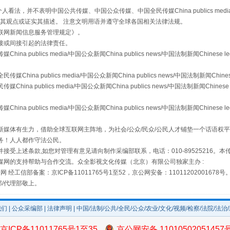
，并不表明中国公共传媒、中国公众传媒、中国全民传媒China publics media/中国公
s等传媒网站同意其观点或证实其描述。 注意文明用语并遵守全球各国相关法律法规。
联网新闻信息服务管理规定
》。
从幼儿园到大学，有这些资助
接或间接引起的法律责任。
publics media/中国公众新闻China publics news/中国法制新闻Chinese l
a publics media/中国公众新闻China publics news/中国法制新闻Chinese
 publics media/中国公众新闻China publics news/中国法制新闻Chinese 
publics media/中国公众新闻China publics news/中国法制新闻Chinese l
媒体有生力，借助全球互联网主阵地，为社会/公众/民众/公民人才铺垫一个话语权平
务！人人都作守法公民。
接受上述条款,如您对管理有意见请向制作采编部联系，电话：010-89525216。
媒网的支持帮助与合作交流。众全影视文化传媒（北京）有限公司独家主办 :
网 经工信部备案：京ICP备11011765号1至52，京公网安备：11011202001678号
场
事关残疾人未来5年
部/代理部敬上。
我们
|
公众采编部
|
法律声明
| 中国/法制/公共/全民/公众/农业/文化/视频/检察/法院/法治
京ICP备11011765号1至35
京公网安备 11010502051457