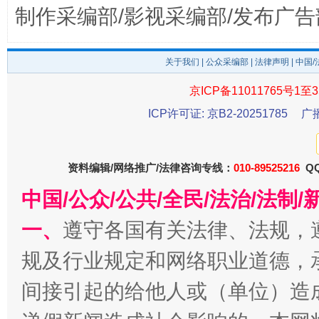
制作采编部/影视采编部/发布广告
关于我们
|
公众采编部
|
法律声明
| 中国
东山县通报“牛蛙产品抗生素超标问题”
法
京ICP备11011765号1至3
ICP许可证: 京B2-20251785
广
资料编辑/网络推广/法律咨询专线：
010-89525216
QQ
中国/公众/公共/全民/法治/法
一、
遵守各国有关法律、法规，
规及行业规定和网络职业道德，
千年窑火 生生不息
一
间接引起的给他人或（单位）造