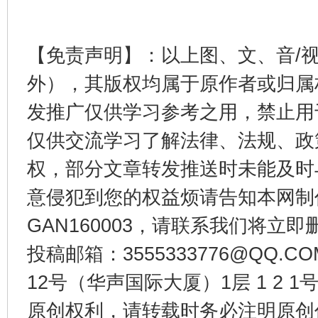
【免责声明】：以上图、文、音/
外），其版权均属于原作者或归属
发推广仅供学习参考之用，禁止用
东山县通报“牛蛙产品抗生素超标问题”
法
仅供交流学习了解法律、法规、政
权，部分文章转发推送时未能及时
意侵犯到您的权益烦请告知本网制作采编
GAN160003，请联系我们将立即删
投稿邮箱：3555333776@QQ
12号（华声国际大厦）1层 1 2
千年窑火 生生不息
一
原创权利，请转载时务必注明原创作