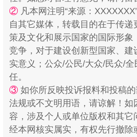
②
凡本网注明“来源：XXXXX
自其它媒体，转载目的在于传递
策及文化和展示国家的国际形象
竞争，对于建设创新型国家、建
扯下公款旅游的“隐身衣”
如何以同
实意义；公众/公民/大众/民众
任。
③
如你所反映投诉报料和投稿的
法规或不文明用语，请谅解！如
容，涉及个人或单位版权和其它
经本网核实属实，有权先行撤除
“蜀中异人”王建安的艺术幻境