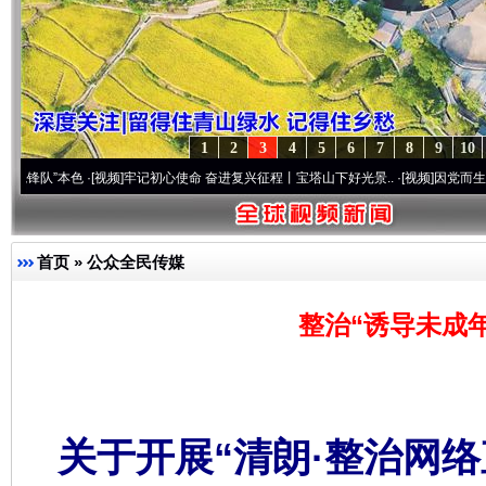
1
2
3
4
5
6
7
8
9
10
本色
·[视频]
牢记初心使命 奋进复兴征程丨宝塔山下好光景..
·[视频]
因党而生 为党而战—
首页
»
公众全民传媒
整治“诱导未成
关于开展“清朗·整治网