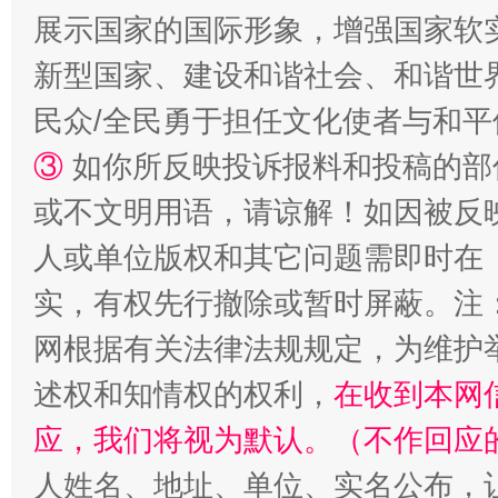
展示国家的国际形象，增强国家软
新型国家、建设和谐社会、和谐世界
民众/全民勇于担任文化使者与和
③
如你所反映投诉报料和投稿的部
或不文明用语，请谅解！如因被反
人或单位版权和其它问题需即时在
扯下公款旅游的“隐身衣”
如何以同
实，有权先行撤除或暂时屏蔽。注
网根据有关法律法规规定，为维护
述权和知情权的权利，
在收到本网
应，我们将视为默认。（不作回应
人姓名、地址、单位、实名公布，让