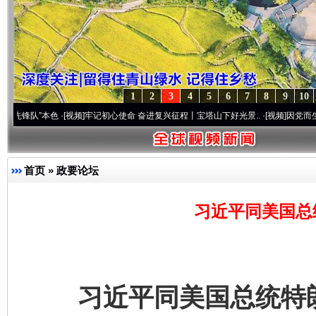
1
2
3
4
5
6
7
8
9
10
”本色
·[视频]
牢记初心使命 奋进复兴征程丨宝塔山下好光景..
·[视频]
因党而生 为党而战
首页
»
政要论坛
习近平同美国总
习近平同美国总统特朗