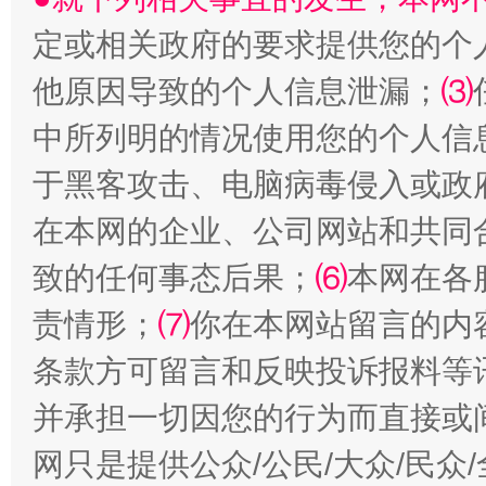
定或相关政府的要求提供您的个
他原因导致的个人信息泄漏；
⑶
中所列明的情况使用您的个人信
于黑客攻击、电脑病毒侵入或政
在本网的企业、公司网站和共同
受贿1.44亿！段成刚被判无期
从幼儿
致的任何事态后果；
⑹
本网在各
责情形；
⑺
你在本网站留言的内
条款方可留言和反映投诉报料等
并承担一切因您的行为而直接或
网只是提供公众/公民/大众/民