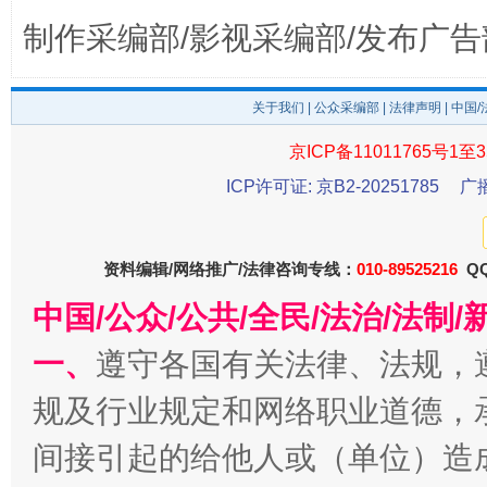
制作采编部/影视采编部/发布广告
公平竞争审查“十大案例”出炉！
一纸欠条
关于我们
|
公众采编部
|
法律声明
| 中国
京ICP备11011765号1至3
ICP许可证: 京B2-20251785
广
资料编辑/网络推广/法律咨询专线：
010-89525216
QQ
中国/公众/公共/全民/法治/法
东山县通报“牛蛙产品抗生素超标问题”
法
一、
遵守各国有关法律、法规，
规及行业规定和网络职业道德，
间接引起的给他人或（单位）造