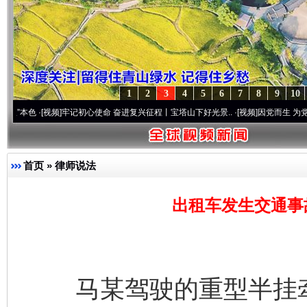
1
2
3
4
5
6
7
8
9
10
[视频]
牢记初心使命 奋进复兴征程丨宝塔山下好光景..
·[视频]
因党而生 为党而战——百年
首页
»
律师说法
出租车发生交通事
马某驾驶的重型半挂牵