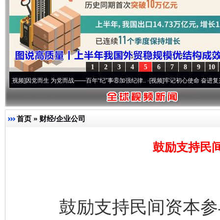
1
2
3
4
5
6
7
8
9
10
因党而生 为党而战——百年“纪”事⑧加强纪律..
·[视频]
牢记初心使命 奋进复兴征程丨“转
首页
»
财经/企业公司
鼓励支持民
鼓励支持民间资本参