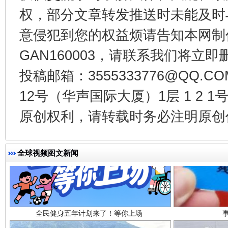
权，部分文章转发推送时未能及时
受贿1.44亿！段成刚被判无期
从幼儿
意侵犯到您的权益烦请告知本网制作采编
GAN160003，请联系我们将立即删
投稿邮箱：3555333776@QQ
12号（华声国际大厦）1层 1 2
原创权利，请转载时务必注明原创作
全球视频图文新闻
全民健身五年计划来了！等你上场