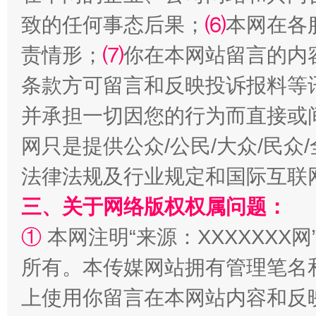
致的任何事态后果；
⑹
本网在各
责情形；
⑺
你在本网站留言的内
条款方可留言和反映投诉报料等
并承担一切因您的行为而直接或
扯下公款旅游的“隐身衣”
如何以同
网只是提供公众/公民/大众/民
法律法规及行业规定和国际互联
三、关于网络版权权属问题：
①
本网注明“来源：XXXXXXX网
所有。本传媒网站拥有管理笔名
上使用你留言在本网站内容和反
“蜀中异人”王建安的艺术幻境