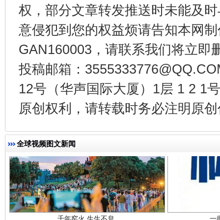
权，部分文章转发推送时未能及时
意侵犯到您的权益烦请告知本网制作采编
东山县通报“牛蛙产品抗生素超标问题”
法
GAN160003，请联系我们将立即删
投稿邮箱：3555333776@QQ
12号（华声国际大厦）1层 1 2
原创权利，请转载时务必注明原创作
全球视频图文新闻
千年窑火 生生不息
一