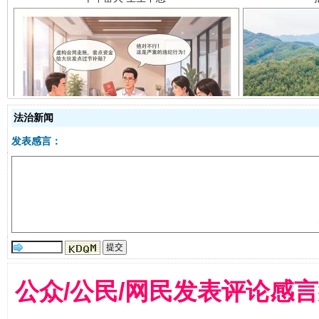
揭开“小金库”的免责幌子
法治新闻
发表感言：
公众/公民/网民发表评论感
受贿1.44亿！段成刚被判无期
从幼儿