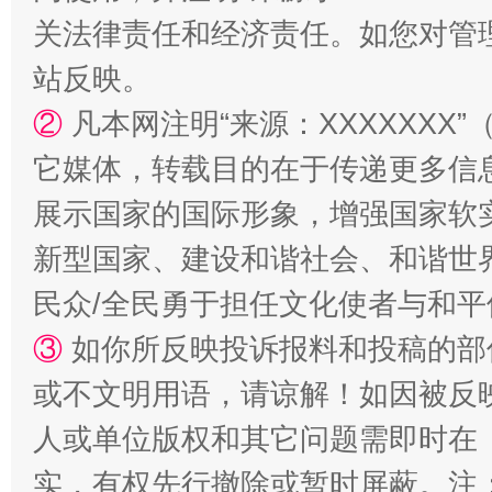
阿坝州三大球赛在茂县开幕
规模最
关法律责任和经济责任。如您对管
站反映。
②
凡本网注明“来源：XXXXXX
它媒体，转载目的在于传递更多信
展示国家的国际形象，增强国家软
新型国家、建设和谐社会、和谐世界
民众/全民勇于担任文化使者与和
国家大学科技园优化重塑工作
③
如你所反映投诉报料和投稿的部
或不文明用语，请谅解！如因被反
人或单位版权和其它问题需即时在
实，有权先行撤除或暂时屏蔽。注