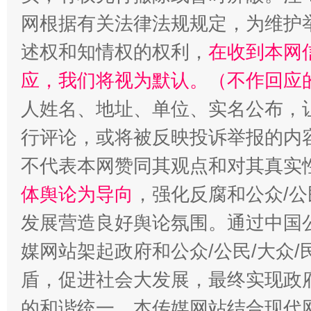
网根据有关法律法规规定，为维护
述权和知情权的权利，
在收到本网
扯下公款旅游的“隐身衣”
如何以同
应，我们将视为默认。（不作回应
人姓名、地址、单位、实名公布，让
行评论，或将被反映投诉举报的内
不代表本网赞同其观点和对其真实
体舆论为导向
，强化反腐和公众/公
发展营造良好舆论氛围。通过中国公
媒网站架起政府和公众/公民/大众
“蜀中异人”王建安的艺术幻境
盾，促进社会大发展，最终实现政府
的和谐统一。本传媒网站结合现代