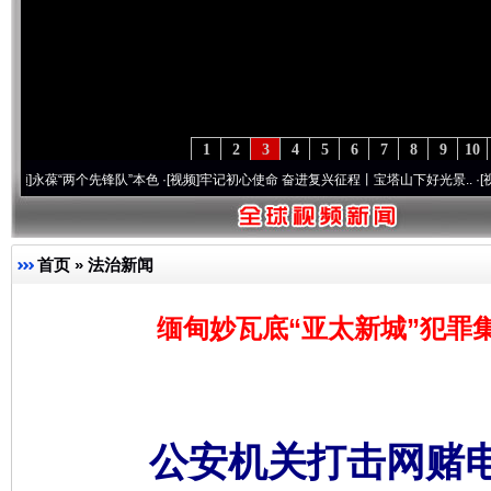
1
2
3
4
5
6
7
8
9
10
“两个先锋队”本色
·[视频]
牢记初心使命 奋进复兴征程丨宝塔山下好光景..
·[视频]
因党而
首页
»
法治新闻
缅甸妙瓦底“亚太新城”犯罪
公安机关打击网赌