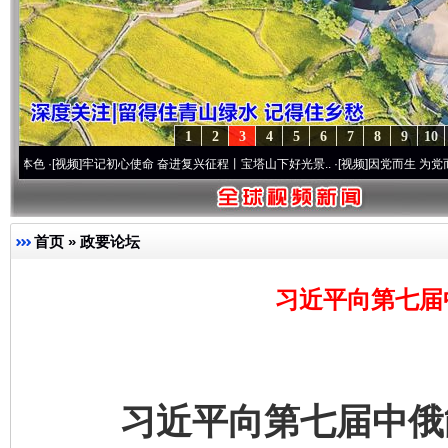
1
2
3
4
5
6
7
8
9
10
视频]
牢记初心使命 奋进复兴征程丨宝塔山下好光景..
·[视频]
因党而生 为党而战——百年
首页
»
政要论坛
习近平向第七届
习近平向第七届中俄能