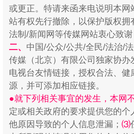
揭开“小金库”的免责幌子
或更正。特请来函来电说明本网
站有权先行撤除，以保护版权拥有者
法制/新闻网等传媒网站衷心致谢
二、
中国/公众/公共/全民/法治
传媒（北京）有限公司独家协办
电视台友情链接，授权合法、健
源，并可添加相应链接。
受贿1.44亿！段成刚被判无期
从幼儿
●就下列相关事宜的发生，本网
定或相关政府的要求提供您的个
他原因导致的个人信息泄漏；
⑶