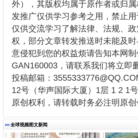
外），其版权均属于原作者或归属
发推广仅供学习参考之用，禁止用
仅供交流学习了解法律、法规、政
权，部分文章转发推送时未能及时
意侵犯到您的权益烦请告知本网制作采编
GAN160003，请联系我们将立即删
千年窑火 生生不息
一
投稿邮箱：3555333776@QQ
12号（华声国际大厦）1层 1 2
原创权利，请转载时务必注明原创作
全球视频图文新闻