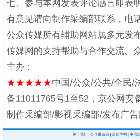
七、参与本网发表评论感言即表明
有意见请向制作采编部联系，电话：0
公众传媒所有辅助网站属多元发
完善运行机制助力责任有效落实
一纸欠条
传媒网的支持帮助与合作交流。
主办 :
★★★★★
中国/公众/公共/全民/
备11011765号1至52，京公网安备：
制作采编部/影视采编部/发布广告
东山县通报“牛蛙产品抗生素超标问题”
法
关于我们
|
公众采编部
|
法律声明
| 中国