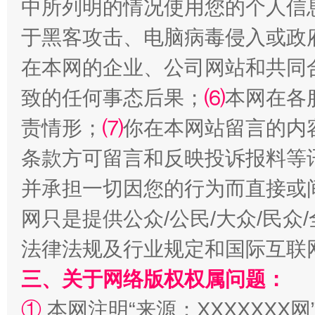
中所列明的情况使用您的个人信
于黑客攻击、电脑病毒侵入或政
在本网的企业、公司网站和共同
全民健身五年计划来了！等你上场
致的任何事态后果；
⑹
本网在各
责情形；
⑺
你在本网站留言的内
条款方可留言和反映投诉报料等
并承担一切因您的行为而直接或
网只是提供公众/公民/大众/民
法律法规及行业规定和国际互联
阿坝州三大球赛在茂县开幕
规模最
三、关于网络版权权属问题：
①
本网注明“来源：XXXXXXX网