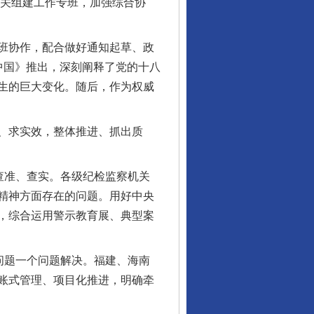
关组建工作专班，加强综合协
班协作，配合做好通知起草、政
变中国》推出，深刻阐释了党的十八
生的巨大变化。随后，作为权威
、求实效，整体推进、抓出质
查准、查实。各级纪检监察机关
精神方面存在的问题。用好中央
，综合运用警示教育展、典型案
问题一个问题解决。福建、海南
账式管理、项目化推进，明确牵