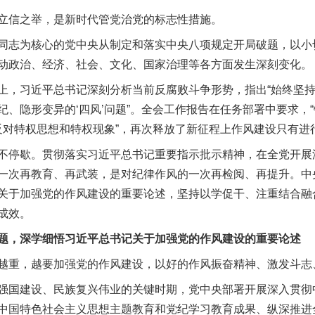
信之举，是新时代管党治党的标志性措施。
志为核心的党中央从制定和落实中央八项规定开局破题，以小
动政治、经济、社会、文化、国家治理等各方面发生深刻变化。
，习近平总书记深刻分析当前反腐败斗争形势，指出“始终坚持
纪、隐形变异的‘四风’问题”。全会工作报告在任务部署中要求，
决反对特权思想和特权现象”，再次释放了新征程上作风建设只有
停歇。贯彻落实习近平总书记重要指示批示精神，在全党开展
一次再教育、再武装，是对纪律作风的一次再检阅、再提升。中
关于加强党的作风建设的重要论述，坚持以学促干、注重结合融
成效。
，深学细悟习近平总书记关于加强党的作风建设的重要论述
重，越要加强党的作风建设，以好的作风振奋精神、激发斗志
国建设、民族复兴伟业的关键时期，党中央部署开展深入贯彻
中国特色社会主义思想主题教育和党纪学习教育成果、纵深推进