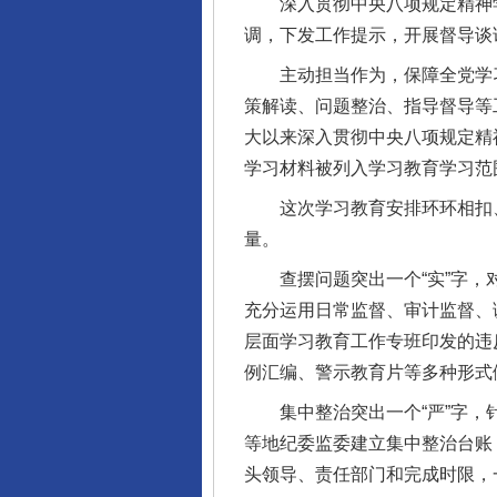
深入贯彻中央八项规定精神学习
调，下发工作提示，开展督导谈
主动担当作为，保障全党学习
策解读、问题整治、指导督导等工
大以来深入贯彻中央八项规定精
学习材料被列入学习教育学习范
这次学习教育安排环环相扣、
量。
查摆问题突出一个“实”字，对
充分运用日常监督、审计监督、
层面学习教育工作专班印发的违
例汇编、警示教育片等多种形式
集中整治突出一个“严”字，针
等地纪委监委建立集中整治台账
头领导、责任部门和完成时限，