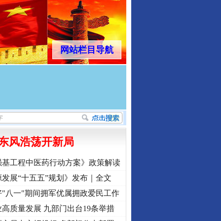
网站栏目导航
东风浩荡开新局
强基工程中医药行动方案》政策解读
发展“十五五”规划》发布｜全文
"八一"期间拥军优属拥政爱民工作
高质量发展 九部门出台19条举措