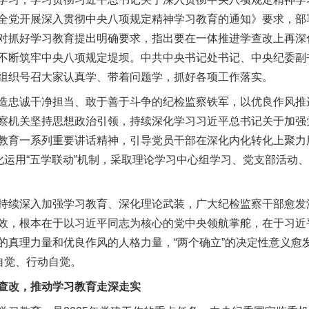
全党开展深入贯彻中央八项规定精神学习教育的通知》要求，部
对抓好学习教育提出明确要求，指出要在一体推进学查改上再深
不断筑牢中央八项规定堤坝。中共中央书记处书记、中央纪委副
组织号召大家认真学、带着问题学，抓好各项工作落实。
忠诚干净担当、敢于善于斗争的纪检监察铁军，以优良作风推
察机关坚持思想政治引领，持续深化学习习近平总书记关于加强
教育一系列重要讲话精神，引导党员干部在深化内化转化上聚力
深化运用“五学联动”机制，采取理论学习中心组学习、党支部活动
续深入加强学习教育、深化理论武装，广大纪检监察干部愈发
效，根本在于以习近平同志为核心的党中央领航掌舵，在于习近
的真理力量和优良作风的人格力量，“两个确立”的决定性意义愈
自觉、行动自觉。
改，推动学习教育走深走实