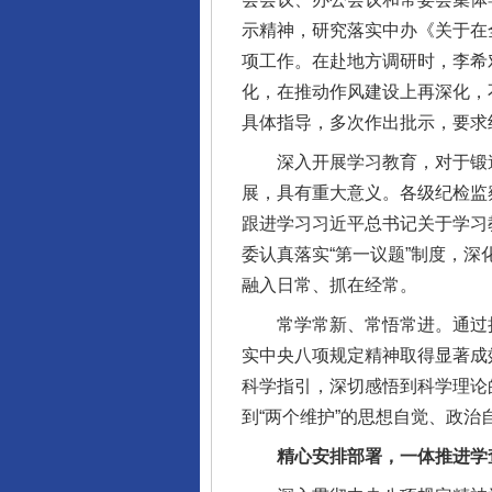
示精神，研究落实中办《关于在
项工作。在赴地方调研时，李希
化，在推动作风建设上再深化，
具体指导，多次作出批示，要求
深入开展学习教育，对于锻造
展，具有重大意义。各级纪检监
跟进学习习近平总书记关于学习
委认真落实“第一议题”制度，
融入日常、抓在经常。
常学常新、常悟常进。通过持
实中央八项规定精神取得显著成
科学指引，深切感悟到科学理论
到“两个维护”的思想自觉、政治
精心安排部署，一体推进学查