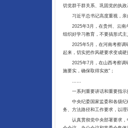
切党群干群关系、巩固党的执政
习近平总书记高度重视，亲自
2025年3月，在贵州、云南
组织好学习教育，不要搞形式主
2025年5月，在河南考察调
起来，切实把作风硬要求变成硬
2025年7月，在山西考察调
施要实，确保取得实效”；
……
一系列重要讲话和重要指示批
中央纪委国家监委和各级纪检
务、方法路径和工作要求，以理
认真贯彻党中央部署要求，中
会会议、办公会议和常委会集体