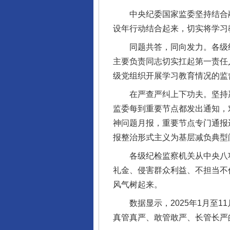
中央纪委国家监委坚持结合融合
设年行动结合起来，切实将学习
同题共答，同向发力。各级纪
主要负责同志切实扛起第一责任
级党组织开展学习教育情况的监
在严查严纠上下功夫。坚持严
监委每到重要节点都发出通知，
神问题月报，重要节点专门通报
报整治形式主义为基层减负典型
各级纪检监察机关从中央八项
礼金、侵害群众利益、不担当不
风气树起来。
完善运行机制助力责任有效落
数据显示，2025年1月至11
真管真严、敢管敢严、长管长严