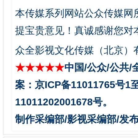
本传媒系列网站公众传媒网
提宝贵意见！真诚感谢您对
受贿1.44亿！段成刚被判无期
从幼儿
众全影视文化传媒（北京）有
★★★★★
中国/公众/公共/
案：京ICP备11011765号
11011202001678号。
制作采编部/影视采编部/发
全民健身五年计划来了！等你上场