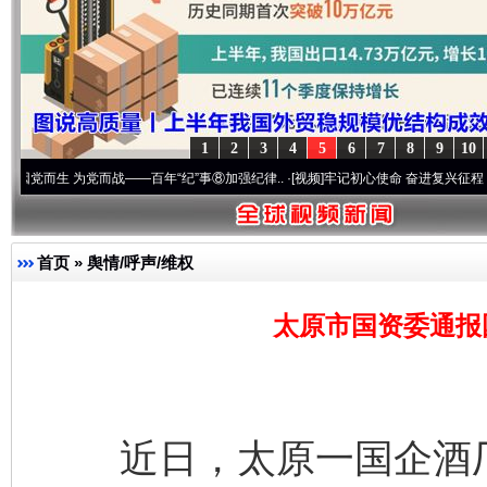
1
2
3
4
5
6
7
8
9
10
 为党而战——百年“纪”事⑧加强纪律..
·[视频]
牢记初心使命 奋进复兴征程丨“转折之城”激
首页
»
舆情/呼声/维权
太原市国资委通报
近日，太原一国企酒厂