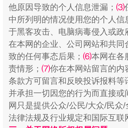
他原因导致的个人信息泄漏；
⑶
中所列明的情况使用您的个人信
于黑客攻击、电脑病毒侵入或政
在本网的企业、公司网站和共同
致的任何事态后果；
⑹
本网在各
责情形；
⑺
你在本网站留言的内
扯下公款旅游的“隐身衣”
如何以同
条款方可留言和反映投诉报料等
并承担一切因您的行为而直接或
网只是提供公众/公民/大众/民
法律法规及行业规定和国际互联