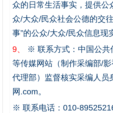
众的日常生活事实，提供公众
千年窑火 生生不息
一
众/大众/民众社会公德的交往
事”的公众/大众/民众信息现
9、
※ 联系方式：中国公共
等传媒网站（制作采编部/影
揭开“小金库”的免责幌子
代理部）监督核实采编人员身
网.com。
※ 联系电话：010-8952521