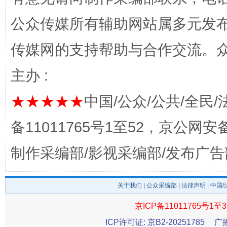
公众传媒所有辅助网站属多元发
传媒网的支持帮助与合作交流。
主办 :
★★★★★
中国/公众/公共/全民/
东山县通报“牛蛙产品抗生素超标问题”
法
备11011765号1至52，京公网安备：
制作采编部/影视采编部/发布广告
关于我们
|
公众采编部
|
法律声明
| 中国
京ICP备11011765号1至3
ICP许可证: 京B2-20251785
广