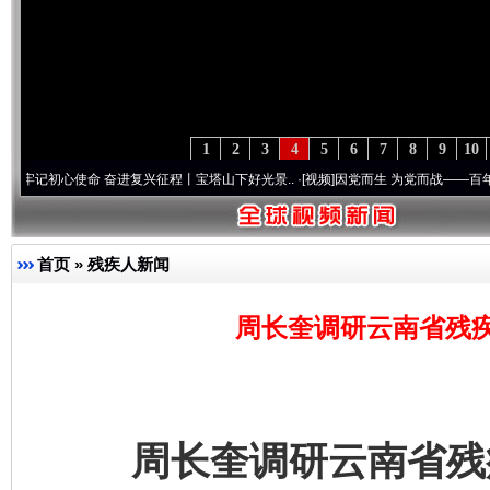
1
2
3
4
5
6
7
8
9
10
心使命 奋进复兴征程丨宝塔山下好光景..
·[视频]
因党而生 为党而战——百年“纪”事⑧加
首页
»
残疾人新闻
周长奎调研云南省残
周长奎调研云南省残疾