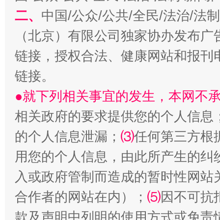
二、
中国/公众/公共/全民/法治/
（北京）有限公司独家协办发布广
受贿1.44亿！段成刚被判无期
从幼儿
链接，授权合法、健康网站和报刊
链接。
●就下列相关事宜的发生，本网不
相关政府的要求提供您的个人信息
的个人信息泄漏；
⑶
任何第三方根
用您的个人信息，由此所产生的纠
入或政府管制而造成的暂时性网站
全民健身五年计划来了！等你上场
合作者的网站在内）；
⑸
因不可抗
款及声明中列明的使用方式或免责