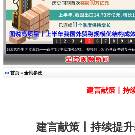
1
2
3
4
5
6
7
8
9
10
而生 为党而战——百年“纪”事⑧加强纪律..
·[视频]
牢记初心使命 奋进复兴征程丨“转折之
首页
»
全民参政
建言献策丨持
建言献策丨持续提升基