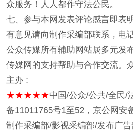
众服务！人人都作守法公民。
千年窑火 生生不息
一
七、参与本网发表评论感言即表明
有意见请向制作采编部联系，电话：0
公众传媒所有辅助网站属多元发
传媒网的支持帮助与合作交流。
主办 :
揭开“小金库”的免责幌子
★★★★★
中国/公众/公共/全民/
备11011765号1至52，京公网安备：
制作采编部/影视采编部/发布广告