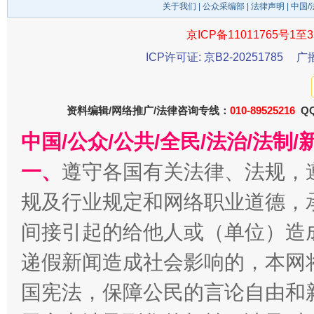
关于我们
|
公众采编部
|
法律声明
| 中国
京ICP备11011765号1至3
东山县通报“牛蛙产品抗生素超标问题”
法
ICP许可证: 京B2-20251785
广
资料编辑/网络推广/法律咨询专线：
010-89525216
QQ
中国/公众/公共/全民/法治/法
一、
遵守各国有关法律、法规，
规及行业规定和网络职业道德，
千年窑火 生生不息
一
间接引起的给他人或（单位）造
递假新闻造成社会影响的，本网
国宪法，保障公民的言论自由和