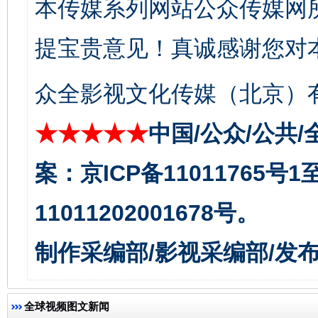
本传媒系列网站公众传媒网
提宝贵意见！真诚感谢您对
东山县通报“牛蛙产品抗生素超标问题”
法
众全影视文化传媒（北京）有
★★★★★
中国/公众/公共/
案：京ICP备11011765号
11011202001678号。
制作采编部/影视采编部/发
千年窑火 生生不息
一
全球视频图文新闻