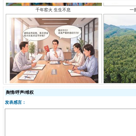
揭开“小金库”的免责幌子
舆情/呼声/维权
发表感言：
受贿1.44亿！段成刚被判无期
从幼儿