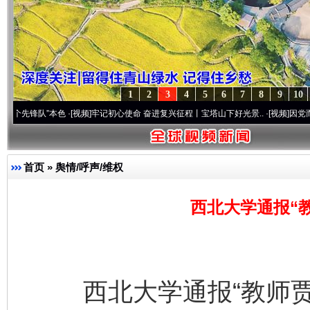
1
2
3
4
5
6
7
8
9
10
”本色
·[视频]
牢记初心使命 奋进复兴征程丨宝塔山下好光景..
·[视频]
因党而生 为党而战
首页
»
舆情/呼声/维权
西北大学通报“
西北大学通报“教师贾