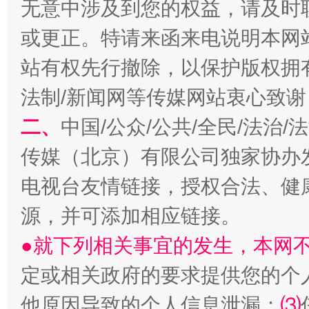
无意中涉及到您的权益，请及时
或更正。特请来函来电说明本网
站有权先行撤除，以保护版权拥有者
法制/新闻网等传媒网站衷心致谢
揭开“小金库”的免责幌子
二、
中国/公众/公共/全民/法治
传媒（北京）有限公司独家协办
电视台友情链接，授权合法、健
源，并可添加相应链接。
●就下列相关事宜的发生，本网
定或相关政府的要求提供您的个
受贿1.44亿！段成刚被判无期
从幼儿
他原因导致的个人信息泄漏；
⑶