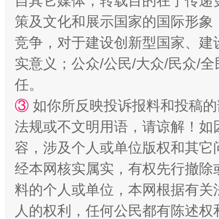
自其它媒体，转载目的在于传递
策及文化和展示国家的国际形象
竞争，对于建设创新型国家、建
扯下公款旅游的“隐身衣”
如何以同
实意义；公众/公民/大众/民众
任。
③
如你所反映投诉报料和投稿的
法规或不文明用语，请谅解！如
容，涉及个人或单位版权和其它
经本网核实属实，有权先行撤除
“蜀中异人”王建安的艺术幻境
料的个人或单位，本网根据有关
人的权利，任何公民都有陈述权