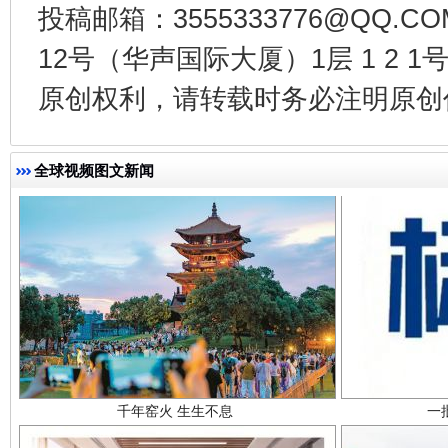
投稿邮箱：3555333776@QQ
东山县通报“牛蛙产品抗生素超标问题”
法
12号（华声国际大厦）1层 1 2
原创权利，请转载时务必注明原创作
全球视频图文新闻
千年窑火 生生不息
一