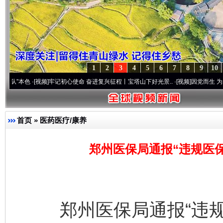
1
2
3
4
5
6
7
8
9
10
色
·[视频]
牢记初心使命 奋进复兴征程丨宝塔山下好光景..
·[视频]
因党而生 为党而战——百
首页
»
医药医疗/康养
郑州医保局通报“违规医
郑州医保局通报“违规