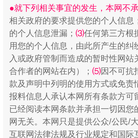
●就下列相关事宜的发生，本网不
相关政府的要求提供您的个人信息
揭开“小金库”的免责幌子
的个人信息泄漏；
⑶
任何第三方根
用您的个人信息，由此所产生的纠
入或政府管制而造成的暂时性网站
合作者的网站在内）；
⑸
因不可抗
款及声明中列明的使用方式或免责
报料信息人承认本网所有条款方可
受贿1.44亿！段成刚被判无期
从幼儿
已经阅读本网条款并承担一切因您
网无关。本网只是提供公众/公民/
互联网法律法规及行业规定和国际