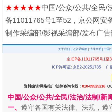
★★★★★
中国/公众/公共/全民/
备11011765号1至52，京公网安备：
制作采编部/影视采编部/发布广告
公平竞争审查“十大案例”出炉！
一纸欠条
关于我们
|
公众采编部
|
法律声明
| 中国
京ICP备11011765号1至3
ICP许可证: 京B2-20251785
广
资料编辑/网络推广/法律咨询专线：
010-89525216
QQ
中国/公众/公共/全民/法治/法制/
一、
遵守各国有关法律、法规，遵
东山县通报“牛蛙产品抗生素超标问题”
法