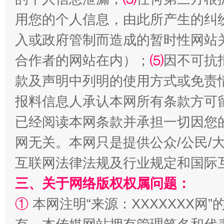
受贿1.44亿！段成刚被判无期
从幼儿
用您的个人信息，由此所产生的纠
入或政府管制而造成的暂时性网站
合作者的网站在内）；
⑸
因不可抗
款及声明中列明的使用方式或免责
报料信息人承认本网所有条款方可
已经阅读本网条款并承担一切因您
全民健身五年计划来了！等你上场
网无关。本网只是提供公众/公民/
互联网法律法规及行业规定和国际
三、关于网络版权权属问题：
①
本网注明“来源：XXXXXXX网”