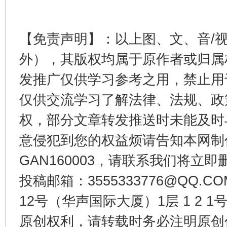
【免责声明】：以上图、文、音/
外），其版权均属于原作者或归属
东山县通报“牛蛙产品抗生素超标问题”
法
发推广仅供学习参考之用，禁止用
仅供交流学习了解法律、法规、政
权，部分文章转发推送时未能及时
意侵犯到您的权益烦请告知本网制作采编
GAN160003，请联系我们将立即删
投稿邮箱：3555333776@QQ
12号（华声国际大厦）1层 1 2
千年窑火 生生不息
一
原创权利，请转载时务必注明原创作