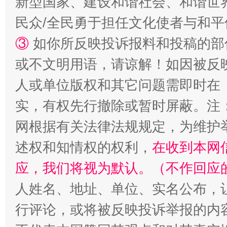
新型国家、建设和谐社会、和谐世界
民众/全民勇于担任文化使者与和
③
如你所反映投诉报料和投稿的部
或不文明用语，请谅解！如因被反
人或单位版权和其它问题需即时在
扯下公款旅游的“隐身衣”
如何以同
实，有权先行撤除或暂时屏蔽。注
网根据有关法律法规规定，为维护
述权和知情权的权利，
在收到本网
应，我们将视为默认。（不作回应
人姓名、地址、单位、实名公布，让
行评论，或将被反映投诉举报的内
“蜀中异人”王建安的艺术幻境