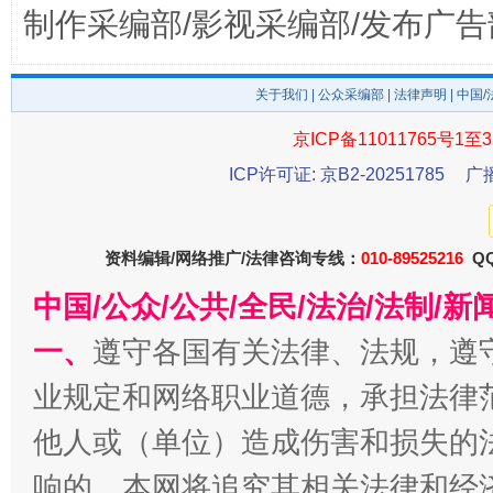
制作采编部/影视采编部/发布广告
关于我们
|
公众采编部
|
法律声明
| 中国
东山县通报“牛蛙产品抗生素超标问题”
法
京ICP备11011765号1至3
ICP许可证: 京B2-20251785
广
资料编辑/网络推广/法律咨询专线：
010-89525216
QQ
中国/公众/公共/全民/法治/法制/
一、
遵守各国有关法律、法规，遵
业规定和网络职业道德，承担法律
千年窑火 生生不息
一
他人或（单位）造成伤害和损失的
响的，本网将追究其相关法律和经