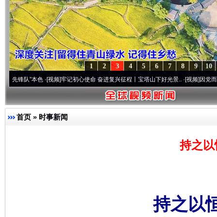
1
2
3
4
5
6
7
8
9
10
”本色
·[视频]
牢记初心使命 奋进复兴征程丨宝塔山下好光景..
·[视频]
因党而生 为党而战
首页
»
时事新闻
持之以
持之以