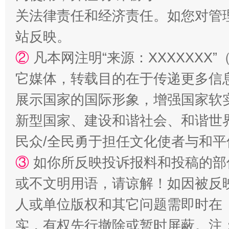
关法律责任和经济责任。如您对管
站反映。
②
凡本网注明“来源：XXXXXX
它媒体，转载目的在于传递更多信
国家大学科技园优化重塑工作
展示国家的国际形象，增强国家软
新型国家、建设和谐社会、和谐世界
民众/全民勇于担任文化使者与和
③
如你所反映投诉报料和投稿的部
或不文明用语，请谅解！如因被反
人或单位版权和其它问题需即时在
实，有权先行撤除或暂时屏蔽。注
扯下公款旅游的“隐身衣”
如何以同