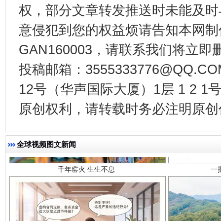
权，部分文章转发推送时未能及时
意侵犯到您的权益烦请告知本网制作采编
GAN160003，请联系我们将立即删
投稿邮箱：3555333776@QQ
12号（华声国际大厦）1层 1 2
原创权利，请转载时务必注明原创作
千年窑火 生生不息
一
全球视频图文新闻