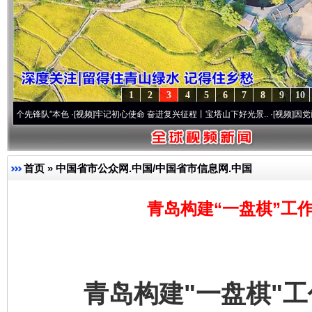
1
2
3
4
5
6
7
8
9
10
队”本色
·[视频]
牢记初心使命 奋进复兴征程丨宝塔山下好光景..
·[视频]
因党而生 为党而
首页
»
中国省市公众网.中国/中国省市信息网.中国
青岛构建“一盘棋”工
青岛构建"一盘棋"工作