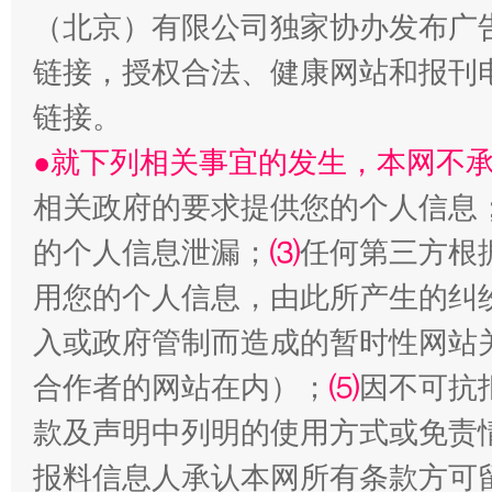
揭开“小金库”的免责幌子
（北京）有限公司独家协办发布广
链接，授权合法、健康网站和报刊
链接。
●就下列相关事宜的发生，本网不
相关政府的要求提供您的个人信息
的个人信息泄漏；
⑶
任何第三方根
用您的个人信息，由此所产生的纠
受贿1.44亿！段成刚被判无期
从幼儿
入或政府管制而造成的暂时性网站
合作者的网站在内）；
⑸
因不可抗
款及声明中列明的使用方式或免责
报料信息人承认本网所有条款方可