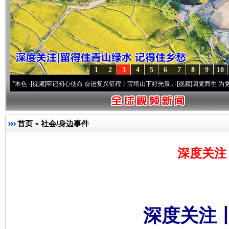
1
2
3
4
5
6
7
8
9
10
·[视频]
牢记初心使命 奋进复兴征程丨宝塔山下好光景..
·[视频]
因党而生 为党而战——百
首页
»
社会/身边事件
深度关注
深度关注