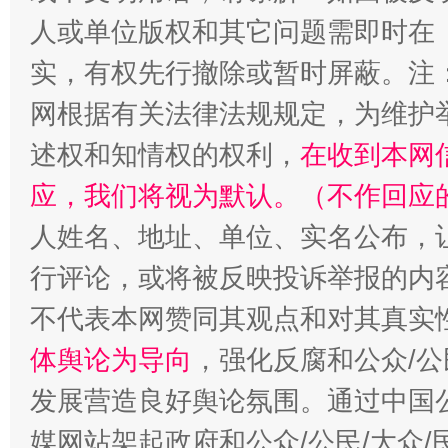
人或单位版权和其它问题需即时在
扯下公款旅游的“隐身衣”
如何以同
实，有权先行撤除或暂时屏蔽。注
网根据有关法律法规规定，为维护
述权和知情权的权利，
在收到本网
应，我们将视为默认。（不作回应
人姓名、地址、单位、实名公布，让
行评论，或将被反映投诉举报的内
不代表本网赞同其观点和对其真实
“蜀中异人”王建安的艺术幻境
体舆论为导向
，强化反腐和公众/公
发展营造良好舆论氛围。通过中国公
媒网站架起政府和公众/公民/大众