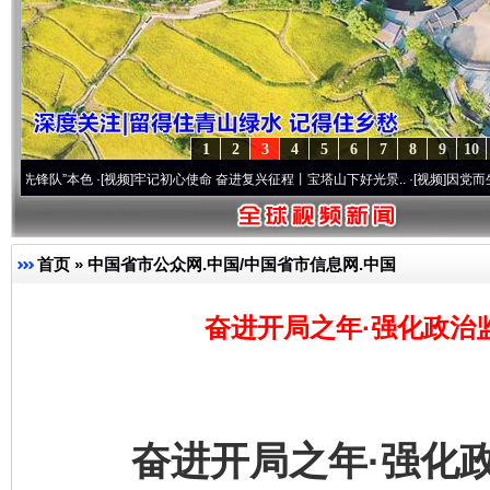
1
2
3
4
5
6
7
8
9
10
”本色
·[视频]
牢记初心使命 奋进复兴征程丨宝塔山下好光景..
·[视频]
因党而生 为党而战
首页
»
中国省市公众网.中国/中国省市信息网.中国
奋进开局之年·强化政治
奋进开局之年·强化政