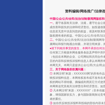
资料编辑/网络推广/法律
中国/公众/公共/全民/法治/法制/新闻网版权
阿坝州三大球赛在茂县开幕
一、
遵守各国有关法律、法规，遵守社会公
成伤害和损失的法律和经济责任。如投递假
信息若无意中涉及到您的权益，请及时联系
版权拥有者的权益。中国/公众/公共/全民/法
二、
中国/公众/公共/全民/法治/法制/
康网站和报刊电视台转载，并请注明来源，
●就下列相关事宜的发生，本网不承担任何法
任何第三方根据本网各服务条款及声明中所
（包括在本网的企业、公司网站和共同合作
言的内容和反映投诉报料信息人承认本网所
本网无关。本网只是提供公众/公民/大众/
三、关于网络版权权属问题：
①
本网注明“来源：XXXXXXX网”的所有
映投诉报料信息，本网有权发布或不发布在
国家大学科技园优化重塑工作
权的网站不得转载、摘编或利用其它方式使用
本网将追究其相关法律责任和经济责任。如
②
凡本网注明“来源：XXXXXXX”（非
象，增强国家软实力，参与国际新闻舆论竞争
者的重任。
③
如你所反映投诉报料和投稿的部份内容未