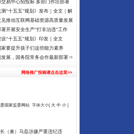
源交易中心招投标 多部门作出部署
测“十五五”规划》发布｜全文｜解
意见推动互联网基础资源高质量发展
署开展安全生产“打非治违”工作
设“十五五”规划》印发｜全文
国家要提升孩子们这些能力素养
牢记初心使命 奋进复兴征程丨“转折之城”激荡..
·[视频]
牢记初心使命 奋进复兴征程丨红
能发展，国务院常务会作最新部署⇒
网络推广投稿请点击这里>>
行业协会接连发公告
纪委国家监委网站
字体大小[
大
中
小
]
长（兼）马磊涉嫌严重违纪违