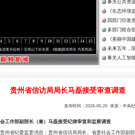
事关公共资
《生态环境监
读
四部门印发
多部门联合部
《美丽中国建
4
5
6
7
8
9
10
11
12
13
14
15
未来五年，
征程丨宝塔山下好光景..
·[视频]
因党而生 为党而战——百年“纪”事⑧加强纪律..
·[视频]
事关人工智
实
一纸欠条伤亲情 巡回调解促和解..
贵州省信访局局长马磊接受审查调查
发布时间：2026-05-20 来源：
中央
工作部副部长（兼）马磊接受纪律审查和监察调查
贵州省纪委监委消息：贵州省信访局局长、省委社会工作部副部