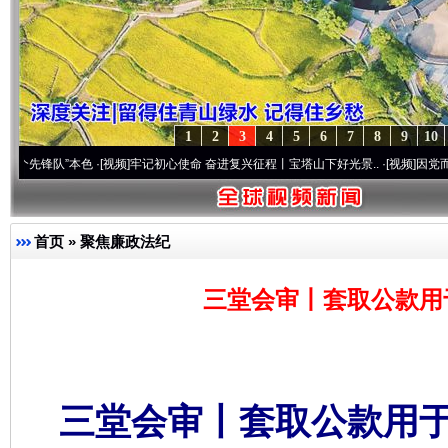
1
2
3
4
5
6
7
8
9
10
”本色
·[视频]
牢记初心使命 奋进复兴征程丨宝塔山下好光景..
·[视频]
因党而生 为党而战
首页
»
聚焦廉政法纪
三堂会审丨套取公款用
三堂会审丨套取公款用