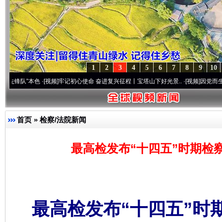
1
2
3
4
5
6
7
8
9
10
本色
·[视频]
牢记初心使命 奋进复兴征程丨宝塔山下好光景..
·[视频]
因党而生 为党而战—
首页
»
检察/法院新闻
最高检发布“十四五”时期检
最高检发布“十四五”时