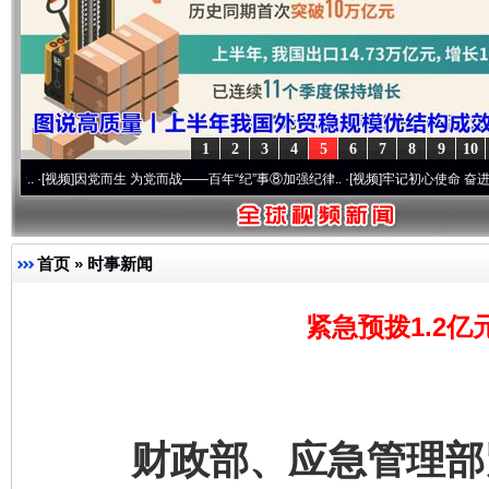
1
2
3
4
5
6
7
8
9
10
频]
因党而生 为党而战——百年“纪”事⑧加强纪律..
·[视频]
牢记初心使命 奋进复兴征程丨“
首页
»
时事新闻
紧急预拨1.2亿
财政部、应急管理部紧急