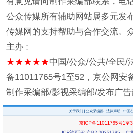
有意见请向制作采编部联系，电话：0
公众传媒所有辅助网站属多元发
传媒网的支持帮助与合作交流。
主办 :
★★★★★
中国/公众/公共/全民/
备11011765号1至52，京公网安备：
揭开“小金库”的免责幌子
制作采编部/影视采编部/发布广告
关于我们
|
公众采编部
|
法律声明
| 中国
京ICP备11011765号1至3
ICP许可证: 京B2-20251785
广