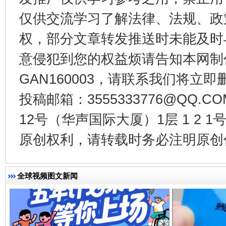
仅供交流学习了解法律、法规、政
权，部分文章转发推送时未能及时
意侵犯到您的权益烦请告知本网制作采编
受贿1.44亿！段成刚被判无期
从幼儿
GAN160003，请联系我们将立即删
投稿邮箱：3555333776@QQ
12号（华声国际大厦）1层 1 2
原创权利，请转载时务必注明原创作
全球视频图文新闻
全民健身五年计划来了！等你上场