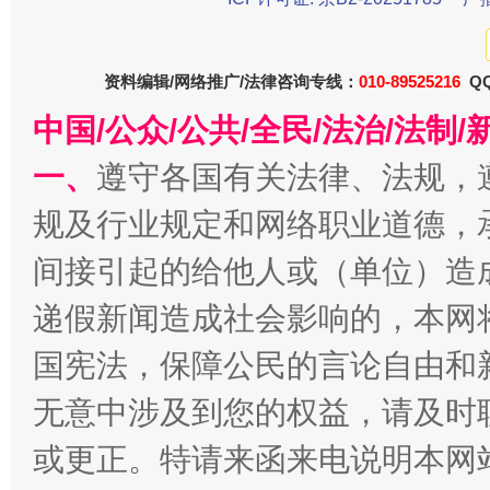
受贿1.44亿！段成刚被判无期
资料编辑/网络推广/法律咨询专线：
010-89525216
从幼儿
QQ
中国/公众/公共/全民/法治/法
一、
遵守各国有关法律、法规，
规及行业规定和网络职业道德，
间接引起的给他人或（单位）造
递假新闻造成社会影响的，本网
国宪法，保障公民的言论自由和
全民健身五年计划来了！等你上场
无意中涉及到您的权益，请及时
或更正。特请来函来电说明本网